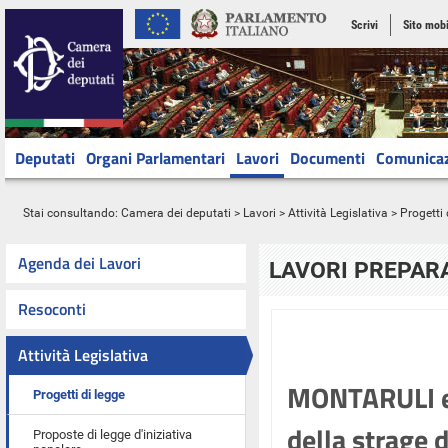
Scrivi
Sito mobi
Deputati
Organi Parlamentari
Lavori
Documenti
Comunica
Stai consultando:
Camera dei deputati
>
Lavori
>
Attività Legislativa
>
Progetti 
Agenda dei Lavori
LAVORI PREPARA
Resoconti
Attività Legislativa
MONTARULI ed 
Progetti di legge
della strage d
Proposte di legge d'iniziativa