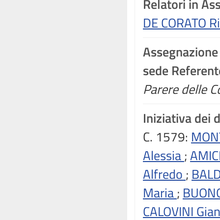
Relatori in A
DE CORATO Ri
Assegnazione
sede Referente
Parere delle C
Iniziativa dei 
C. 1579:
MONT
Alessia
;
AMIC
Alfredo
;
BALD
Maria
;
BUONG
CALOVINI Gia