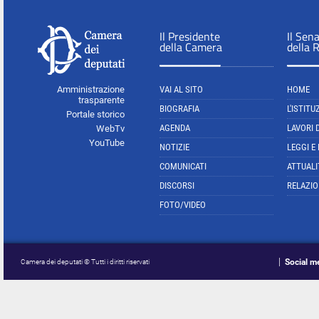
Il Presidente
Il Sen
della Camera
della 
Amministrazione
VAI AL SITO
HOME
trasparente
BIOGRAFIA
L'ISTITU
Portale storico
AGENDA
LAVORI 
WebTv
YouTube
NOTIZIE
LEGGI E
COMUNICATI
ATTUALI
DISCORSI
RELAZIO
FOTO/VIDEO
Social m
Camera dei deputati © Tutti i diritti riservati