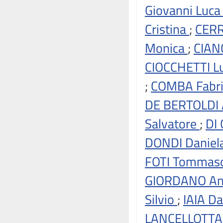
Giovanni Luc
Cristina
;
CER
Monica
;
CIAN
CIOCCHETTI L
;
COMBA Fabri
DE BERTOLDI
Salvatore
;
DI
DONDI Daniel
FOTI Tommas
GIORDANO An
Silvio
;
IAIA D
LANCELLOTTA E