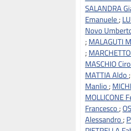
SALANDRA Gi
Emanuele
;
LU
Novo Umbert
;
MALAGUTI M
;
MARCHETTO 
MASCHIO Cir
MATTIA Aldo
Manlio
;
MICH
MOLLICONE F
Francesco
;
O
Alessandro
;
P
PIETRELLA Fa