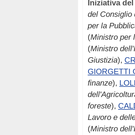
Iniziativa d
del Consiglio 
per la Pubbli
(
Ministro per 
(
Ministro dell'
Giustizia
),
CR
GIORGETTI G
finanze
),
LOL
dell'Agricoltu
foreste
),
CALD
Lavoro e delle
(
Ministro dell