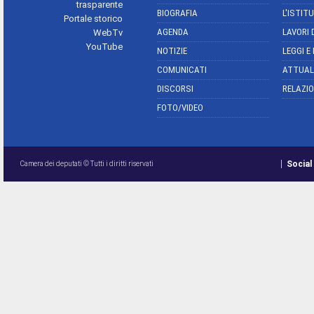
trasparente
BIOGRAFIA
L'ISTIT
Portale storico
AGENDA
LAVORI 
WebTv
YouTube
NOTIZIE
LEGGI E
COMUNICATI
ATTUAL
DISCORSI
RELAZIO
FOTO/VIDEO
Social
Camera dei deputati © Tutti i diritti riservati