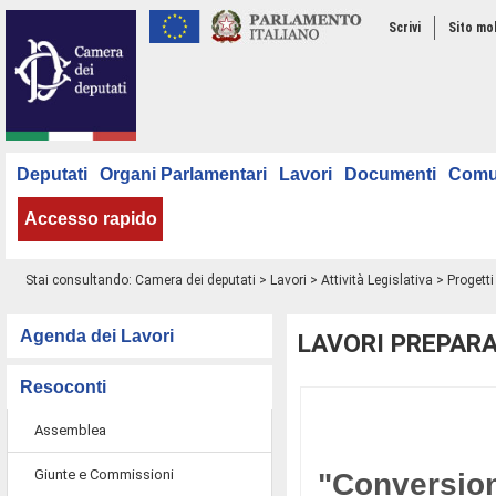
Scrivi
Sito mo
Deputati
Organi Parlamentari
Lavori
Documenti
Comu
Accesso rapido
Stai consultando:
Camera dei deputati
>
Lavori
>
Attività Legislativa
>
Progetti
Agenda dei Lavori
LAVORI PREPARA
Resoconti
Assemblea
Giunte e Commissioni
"Conversion