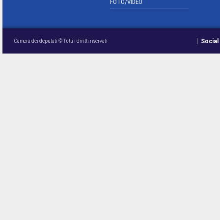
FOTO/VIDEO
Social
Camera dei deputati © Tutti i diritti riservati