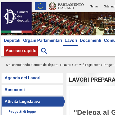
Scrivi
Sito mo
Deputati
Organi Parlamentari
Lavori
Documenti
Comu
Accesso rapido
Stai consultando:
Camera dei deputati
>
Lavori
>
Attività Legislativa
>
Progetti
Agenda dei Lavori
LAVORI PREPARA
Resoconti
Attività Legislativa
"Delega al G
Progetti di legge