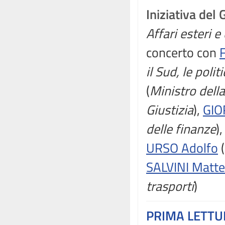
Iniziativa del
Affari esteri 
concerto con
il Sud, le poli
(
Ministro dell
Giustizia
),
GIO
delle finanze
)
URSO Adolfo
(
SALVINI Matt
trasporti
)
PRIMA LETT