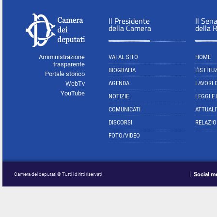
Il Presidente
Il Sen
della Camera
della 
Amministrazione
VAI AL SITO
HOME
trasparente
BIOGRAFIA
L'ISTITU
Portale storico
AGENDA
LAVORI 
WebTv
YouTube
NOTIZIE
LEGGI E
COMUNICATI
ATTUALI
DISCORSI
RELAZIO
FOTO/VIDEO
Social m
Camera dei deputati © Tutti i diritti riservati