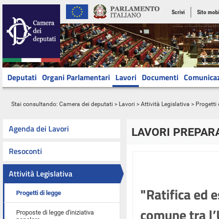
Scrivi
Sito mobi
Deputati
Organi Parlamentari
Lavori
Documenti
Comunica
Stai consultando:
Camera dei deputati
>
Lavori
>
Attività Legislativa
>
Progetti 
Agenda dei Lavori
LAVORI PREPARA
Resoconti
Attività Legislativa
"Ratifica ed 
Progetti di legge
comune tra l’
Proposte di legge d'iniziativa