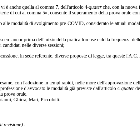
è anche quella al comma 7, dell'articolo 4-
quater
che, con la nuova f
aterie di cui al comma 5», consente il superamento della prova orale co
e modalità di svolgimento pre-COVID, considerato le attuali modalità
 ancor prima dell'inizio della pratica forense e della frequenza delle 
i candidati nelle diverse sessioni;
e, in sede referente, diverse proposte di legge, tra queste l'A.C. 262
n esame, con l'adozione in tempi rapidi, nelle more dell'approvazione del
professione d'avvocato le modalità già previste dall'articolo 4-
quater
de
la prova orale.
oianni
,
Ghirra
,
Mari
,
Piccolotti
.
di revisione)
: