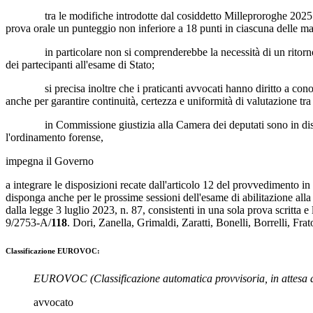
tra le modifiche introdotte dal cosiddetto Milleproroghe 2025 vi 
prova orale un punteggio non inferiore a 18 punti in ciascuna delle m
in particolare non si comprenderebbe la necessità di un ritorno all
dei partecipanti all'esame di Stato;
si precisa inoltre che i praticanti avvocati hanno diritto a conoscere
anche per garantire continuità, certezza e uniformità di valutazione tra 
in Commissione giustizia alla Camera dei deputati sono in discussion
l'ordinamento forense,
impegna il Governo
a integrare le disposizioni recate dall'articolo 12 del provvedimento i
disponga anche per le prossime sessioni dell'esame di abilitazione alla 
dalla legge 3 luglio 2023, n. 87, consistenti in una sola prova scritta e 
9/2753-A/
118
.
Dori
,
Zanella
,
Grimaldi
,
Zaratti
,
Bonelli
,
Borrelli
,
Frat
Classificazione EUROVOC:
EUROVOC
(Classificazione automatica provvisoria, in attesa 
avvocato