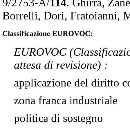
9/2753-A/
114
.
Ghirra
,
Zane
Borrelli
,
Dori
,
Fratoianni
,
M
Classificazione EUROVOC:
EUROVOC
(Classificazi
attesa di revisione)
:
applicazione del diritto 
zona franca industriale
politica di sostegno