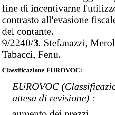
fine di incentivarne l'utiliz
contrasto all'evasione fiscale
del contante.
9/2240/
3
.
Stefanazzi
,
Merol
Tabacci
,
Fenu
.
Classificazione EUROVOC:
EUROVOC
(Classificazi
attesa di revisione)
:
aumento dei prezzi