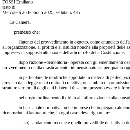
FOSSI Emiliano
testo di
Mercoledì 26 febbraio 2025, seduta n. 435
La Camera,
premesso che:
l'intento del provvedimento in oggetto, come enunciato dall'articolo 
all'organizzazione, ai profitti e ai risultati nonché alla proprietà delle
imprese», in supposta attuazione dell'articolo 46 della Costituzione;
dopo l'azione «demolitoria» operata con gli emendamenti della maggi
provvedimento risulta drasticamente ridimensionato sia per quanto rigua
in particolare, le modifiche apportate in materia di partecipazione co
previsto dalla legge o dai contratti collettivi, nell'ambito di commissio
strutture territoriali degli enti bilaterali di settore possono essere info
nel nostro ordinamento il diritto all'informazione e alla consultazio
in base a tale normativa, nelle imprese che impiegano almeno 50 lavora
riconosciuti ai lavoratori che, in ogni caso, deve riguardare:
«
a)
l'andamento recente e quello prevedibile dell'attività 