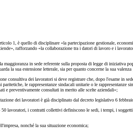
1, è quello di disciplinare «la partecipazione gestionale, economica e
 aziende», rafforzando «la collaborazione tra i datori di lavoro e i lavora
oranza in sede referente sulla proposta di legge di iniziativa popola
rda la sua estensione letterale, sia per quanto concerne la sua valenza 
nsultiva dei lavoratori si deve registrare che, dopo l'esame in sede re
ni paritetiche, le rappresentanze sindacali unitarie o le rappresentanze si
rmati e preventivamente consultati in merito alle scelte aziendali»;
ne dei lavoratori è già disciplinato dal decreto legislativo 6 febbraio
tori, i contratti collettivi definiscono le sedi, i tempi, i soggetti, l
dell'impresa, nonché la sua situazione economica;