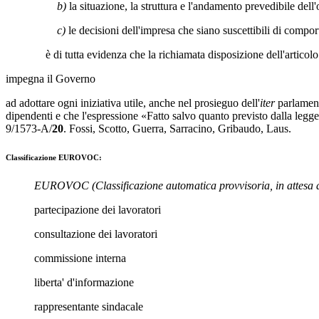
b)
la situazione, la struttura e l'andamento prevedibile dell'
c)
le decisioni dell'impresa che siano suscettibili di compor
è di tutta evidenza che la richiamata disposizione dell'articolo 9 
impegna il Governo
ad adottare ogni iniziativa utile, anche nel prosieguo dell'
iter
parlament
dipendenti e che l'espressione «Fatto salvo quanto previsto dalla legge»
9/1573-A/
20
.
Fossi
,
Scotto
,
Guerra
,
Sarracino
,
Gribaudo
,
Laus
.
Classificazione EUROVOC:
EUROVOC
(Classificazione automatica provvisoria, in attesa 
partecipazione dei lavoratori
consultazione dei lavoratori
commissione interna
liberta' d'informazione
rappresentante sindacale