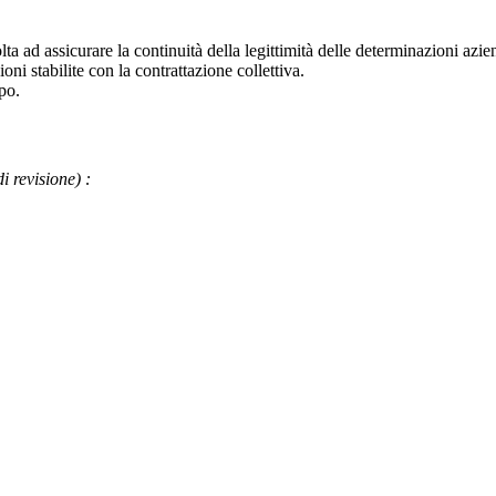
lta ad assicurare la continuità della legittimità delle determinazioni azie
ni stabilite con la contrattazione collettiva.
po
.
di revisione)
: