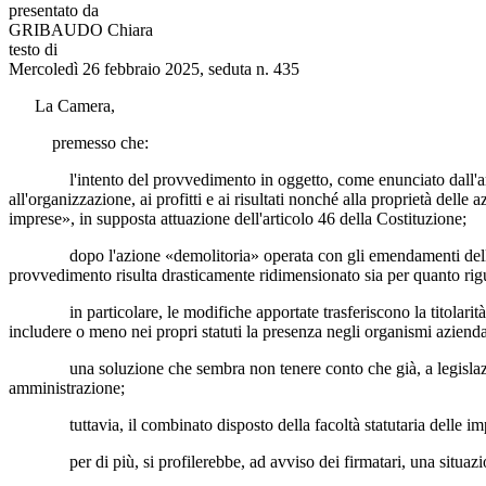
presentato da
GRIBAUDO Chiara
testo di
Mercoledì 26 febbraio 2025, seduta n. 435
La Camera,
premesso che:
l'intento del provvedimento in oggetto, come enunciato dall'articolo 
all'organizzazione, ai profitti e ai risultati nonché alla proprietà delle
imprese», in supposta attuazione dell'articolo 46 della Costituzione;
dopo l'azione «demolitoria» operata con gli emendamenti della maggi
provvedimento risulta drasticamente ridimensionato sia per quanto rigua
in particolare, le modifiche apportate trasferiscono la titolarità dell
includere o meno nei propri statuti la presenza negli organismi aziendal
una soluzione che sembra non tenere conto che già, a legislazione v
amministrazione;
tuttavia, il combinato disposto della facoltà statutaria delle imprese 
per di più, si profilerebbe, ad avviso dei firmatari, una situazione d