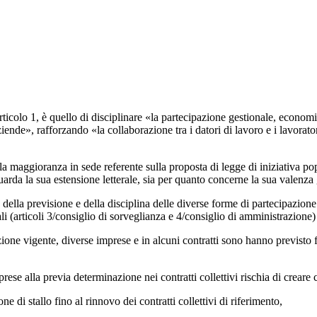
1, è quello di disciplinare «la partecipazione gestionale, economica e
 aziende», rafforzando «la collaborazione tra i datori di lavoro e i lavora
oranza in sede referente sulla proposta di legge di iniziativa popola
rda la sua estensione letterale, sia per quanto concerne la sua valenza 
a previsione e della disciplina delle diverse forme di partecipazione da
i (articoli 3/consiglio di sorveglianza e 4/consiglio di amministrazione) 
igente, diverse imprese e in alcuni contratti sono hanno previsto for
alla previa determinazione nei contratti collettivi rischia di creare cond
i stallo fino al rinnovo dei contratti collettivi di riferimento,