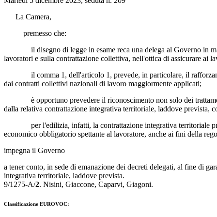
Martedì 5 dicembre 2023, seduta n. 209
La Camera,
premesso che:
il disegno di legge in esame reca una delega al Governo in materia d
lavoratori e sulla contrattazione collettiva, nell'ottica di assicurare ai
il comma 1, dell'articolo 1, prevede, in particolare, il rafforzament
dai contratti collettivi nazionali di lavoro maggiormente applicati;
è opportuno prevedere il riconoscimento non solo dei trattamenti ec
dalla relativa contrattazione integrativa territoriale, laddove prevista, 
per l'edilizia, infatti, la contrattazione integrativa territoriale pre
economico obbligatorio spettante al lavoratore, anche ai fini della rego
impegna il Governo
a tener conto, in sede di emanazione dei decreti delegati, al fine di gara
integrativa territoriale, laddove prevista.
9/1275-A/
2
.
Nisini
,
Giaccone
,
Caparvi
,
Giagoni
.
Classificazione EUROVOC: