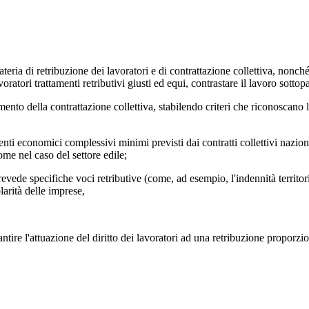
i retribuzione dei lavoratori e di contrattazione collettiva, nonché d
 lavoratori trattamenti retributivi giusti ed equi, contrastare il lavoro s
o della contrattazione collettiva, stabilendo criteri che riconoscano l
onomici complessivi minimi previsti dai contratti collettivi nazionali
come nel caso del settore edile;
vede specifiche voci retributive (come, ad esempio, l'indennità territori
larità delle imprese,
ntire l'attuazione del diritto dei lavoratori ad una retribuzione proporzio