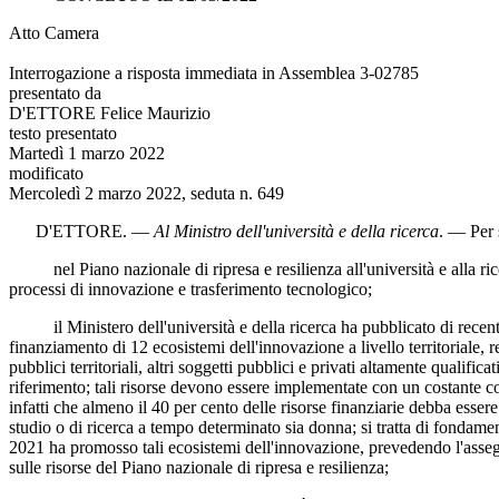
Atto Camera
Interrogazione a risposta immediata in Assemblea 3-02785
presentato da
D'ETTORE Felice Maurizio
testo presentato
Martedì 1 marzo 2022
modificato
Mercoledì 2 marzo 2022, seduta n. 649
D'ETTORE
. —
Al Ministro dell'università e della ricerca
. — Per 
nel Piano nazionale di ripresa e resilienza all'università e alla ricerc
processi di innovazione e trasferimento tecnologico;
il Ministero dell'università e della ricerca ha pubblicato di recente b
finanziamento di 12 ecosistemi dell'innovazione a livello territoriale, re
pubblici territoriali, altri soggetti pubblici e privati altamente qualific
riferimento; tali risorse devono essere implementate con un costante c
infatti che almeno il 40 per cento delle risorse finanziarie debba esser
studio o di ricerca a tempo determinato sia donna; si tratta di fondam
2021 ha promosso tali ecosistemi dell'innovazione, prevedendo l'assegna
sulle risorse del Piano nazionale di ripresa e resilienza;