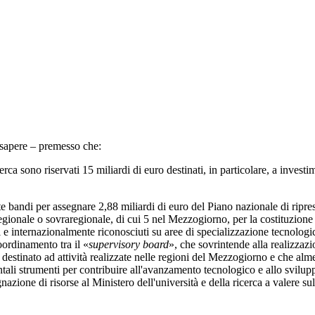
sapere – premesso che:
a sono riservati 15 miliardi di euro destinati, in particolare, a investim
andi per assegnare 2,88 miliardi di euro del Piano nazionale di ripresa e
gionale o sovraregionale, di cui 5 nel Mezzogiorno, per la costituzione di r
ati e internazionalmente riconosciuti su aree di specializzazione tecnologic
oordinamento tra il «
supervisory board
», che sovrintende alla realizzazio
e destinato ad attività realizzate nelle regioni del Mezzogiorno e che alm
entali strumenti per contribuire all'avanzamento tecnologico e allo svil
zione di risorse al Ministero dell'università e della ricerca a valere s