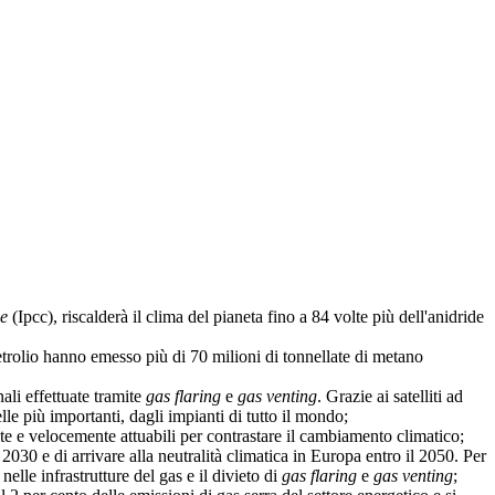
ge
(Ipcc), riscalderà il clima del pianeta fino a 84 volte più dell'anidride
trolio hanno emesso più di 70 milioni di tonnellate di metano
li effettuate tramite
gas flaring
e
gas venting
. Grazie ai satelliti ad
le più importanti, dagli impianti di tutto il mondo;
 e velocemente attuabili per contrastare il cambiamento climatico;
2030 e di arrivare alla neutralità climatica in Europa entro il 2050. Per
elle infrastrutture del gas e il divieto di
gas flaring
e
gas venting
;