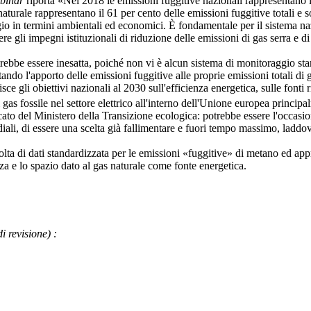
binar
riporta «Nel 2018 le emissioni fuggitive nazionali rappresentano il 
turale rappresentano il 61 per cento delle emissioni fuggitive totali e so
o in termini ambientali ed economici. È fondamentale per il sistema nazio
ere gli impegni istituzionali di riduzione delle emissioni di gas serra e 
be essere inesatta, poiché non vi è alcun sistema di monitoraggio standar
tando l'apporto delle emissioni fuggitive alle proprie emissioni totali di g
 gli obiettivi nazionali al 2030 sull'efficienza energetica, sulle fonti 
i gas fossile nel settore elettrico all'interno dell'Unione europea princi
l Ministero della Transizione ecologica: potrebbe essere l'occasione, 
ndiali, di essere una scelta già fallimentare e fuori tempo massimo, lad
a di dati standardizzata per le emissioni «fuggitive» di metano ed app
e lo spazio dato al gas naturale come fonte energetica.
di revisione)
: