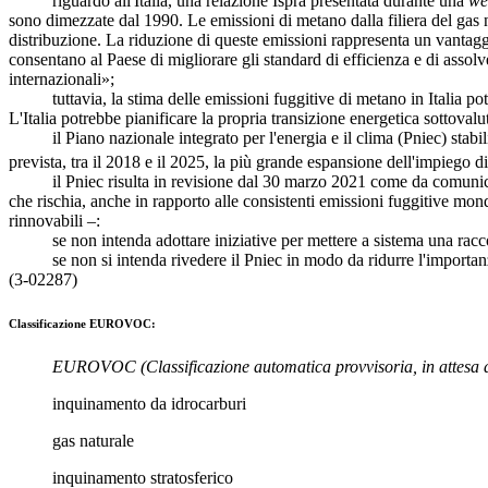
riguardo all'Italia, una relazione Ispra presentata durante una
we
sono dimezzate dal 1990. Le emissioni di metano dalla filiera del gas na
distribuzione. La riduzione di queste emissioni rappresenta un vantaggi
consentano al Paese di migliorare gli standard di efficienza e di assolv
internazionali»;
tuttavia, la stima delle emissioni fuggitive di metano in Italia potreb
L'Italia potrebbe pianificare la propria transizione energetica sottovalu
il Piano nazionale integrato per l'energia e il clima (Pniec) stabilisce
prevista, tra il 2018 e il 2025, la più grande espansione dell'impiego d
il Pniec risulta in revisione dal 30 marzo 2021 come da comunicato de
che rischia, anche in rapporto alle consistenti emissioni fuggitive mo
rinnovabili –:
se non intenda adottare iniziative per mettere a sistema una raccolt
se non si intenda rivedere il Pniec in modo da ridurre l'importanza 
(3-02287)
Classificazione EUROVOC:
EUROVOC
(Classificazione automatica provvisoria, in attesa 
inquinamento da idrocarburi
gas naturale
inquinamento stratosferico