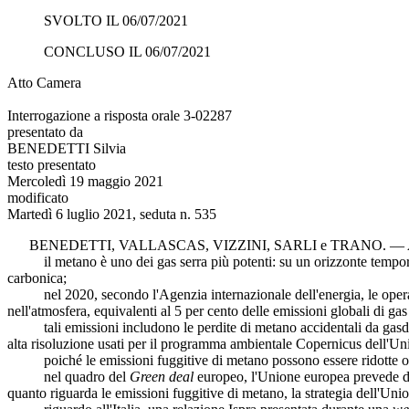
SVOLTO IL 06/07/2021
CONCLUSO IL 06/07/2021
Atto Camera
Interrogazione a risposta orale 3-02287
presentato da
BENEDETTI Silvia
testo presentato
Mercoledì 19 maggio 2021
modificato
Martedì 6 luglio 2021, seduta n. 535
BENEDETTI
,
VALLASCAS
,
VIZZINI
,
SARLI
e
TRANO
. —
il metano è uno dei gas serra più potenti: su un orizzonte temporal
carbonica;
nel 2020, secondo l'Agenzia internazionale dell'energia, le operazion
nell'atmosfera, equivalenti al 5 per cento delle emissioni globali di gas 
tali emissioni includono le perdite di metano accidentali da gasdotti
alta risoluzione usati per il programma ambientale Copernicus dell'Unio
poiché le emissioni fuggitive di metano possono essere ridotte o eli
nel quadro del
Green deal
europeo, l'Unione europea prevede di r
quanto riguarda le emissioni fuggitive di metano, la strategia dell'Unio