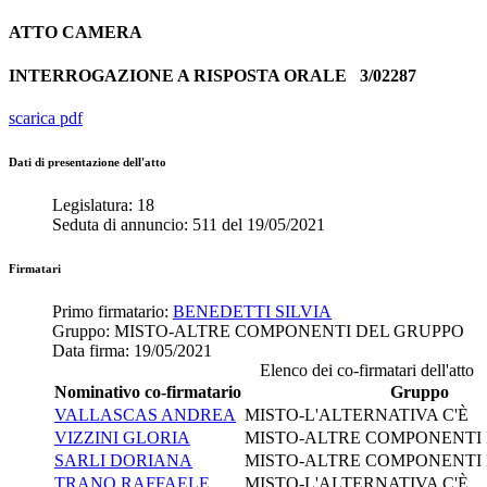
ATTO
CAMERA
INTERROGAZIONE A RISPOSTA ORALE
3/02287
scarica pdf
Dati di presentazione dell'atto
Legislatura:
18
Seduta di annuncio:
511
del
19/05/2021
Firmatari
Primo firmatario:
BENEDETTI SILVIA
Gruppo:
MISTO-ALTRE COMPONENTI DEL GRUPPO
Data firma:
19/05/2021
Elenco dei co-firmatari dell'atto
Nominativo co-firmatario
Gruppo
VALLASCAS ANDREA
MISTO-L'ALTERNATIVA C'È
VIZZINI GLORIA
MISTO-ALTRE COMPONENTI
SARLI DORIANA
MISTO-ALTRE COMPONENTI
TRANO RAFFAELE
MISTO-L'ALTERNATIVA C'È