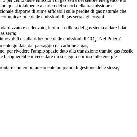
2 per cento delle emissioni di gas serra del settore energetico e si
no quasi totalmente a carico dei settori della trasmissione e
nale disporre di stime affidabili sulle perdite di gas naturale che
di comunicazione delle emissioni di gas serra agli organi
dizzato e cadenzato, inoltre la filiera del gas stenta a dare i dati.
as serra;
rinnovabili e sulla riduzione delle emissioni di CO
. Nel Pniec è
2
palmente guidata dal passaggio da carbone a gas;
per rivedere l'ampio spazio dato alla transizione tramite gas fossile,
dove bisognerebbe invece dare un sostegno corposo alle energie
rontare contemporaneamente un piano di gestione delle stesse;