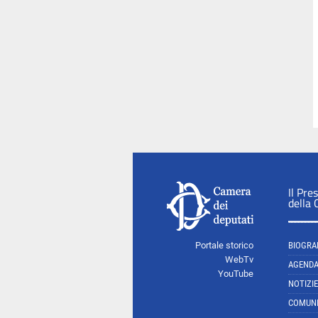
Il Pre
della
Portale storico
BIOGRA
WebTv
AGEND
YouTube
NOTIZIE
COMUNI