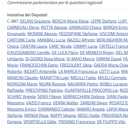
Commissione parlamentare per le questioni regionali
Iniziativa dei Deputati
C. 687:
DELRIO Graziano
;
BOSCHI Maria Elena
;
LEPRI Stefano
;
LUPI 
CARNEVALI Elena
;
ROTTA Alessia
;
GRIBAUDO Chiara
;
BORGHI Enric
Emanuele
;
MORANI Alessia
;
PEZZOPANE Stefania
;
VISCOMI Anton
CANTONE Carla
;
ANNIBALI Lucia
;
BAZOLI Alfredo
;
BERLINGHIERI Ma
Chiara
;
CANTINI Laura
;
CARE' Nicola
;
CIAMPI Lucia
;
CRITELLI Franc
D'ALESSANDRO Camillo
;
DE LUCA Piero
;
DE MENECH Roger
;
DEL B
Umberto
;
DI GIORGI Rosa Maria
;
DI MAIO Marco
;
ERMINI David
;
FA
Mario
;
FRANCESCHINI Dario
;
FREGOLENT Silvia
;
GADDA Maria Chia
Roberto
;
INCERTI Antonella
;
LA MARCA Francesca
;
LOTTI Luca
;
MAD
MANCINI Claudio
;
MARATTIN Luigi
;
MELILLI Fabio
;
MICELI Carmelo
MORGONI Mario
;
MURA Romina
;
NAVARRA Pietro
;
NOBILI Luciano
Raffaella
;
PRESTIPINO Patrizia
;
QUARTAPELLE PROCOPIO Lia
;
RIZ
SCHIRO' Angela
;
SENSI Filippo
;
SERRACCHIANI Debora
;
SIANI Paolo
Massimo
;
VAZIO Franco
;
VERINI Walter
;
ZARDINI Diego
;
ROSATO Et
Massimo Enrico
;
D'ARRANDO Celeste
;
IANARO Angela
;
LAPIA Mara
Stefania
;
MENGA Rosa
;
NAPPI Silvana
;
NESCI Dalila
;
PROVENZA Nic
Doriana
;
SPORTIELLO Gilda
;
TROIANO Francesca
;
DE FILIPPO Vito