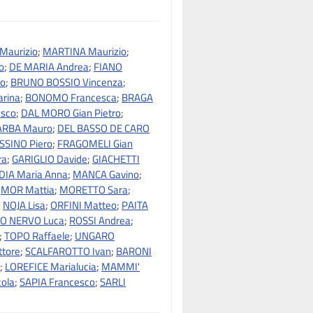
Maurizio
;
MARTINA Maurizio
;
o
;
DE MARIA Andrea
;
FIANO
io
;
BRUNO BOSSIO Vincenza
;
rina
;
BONOMO Francesca
;
BRAGA
esco
;
DAL MORO Gian Pietro
;
ARBA Mauro
;
DEL BASSO DE CARO
SSINO Piero
;
FRAGOMELI Gian
ra
;
GARIGLIO Davide
;
GIACHETTI
IA Maria Anna
;
MANCA Gavino
;
;
MOR Mattia
;
MORETTO Sara
;
;
NOJA Lisa
;
ORFINI Matteo
;
PAITA
ZO NERVO Luca
;
ROSSI Andrea
;
;
TOPO Raffaele
;
UNGARO
tore
;
SCALFAROTTO Ivan
;
BARONI
;
LOREFICE Marialucia
;
MAMMI'
ola
;
SAPIA Francesco
;
SARLI