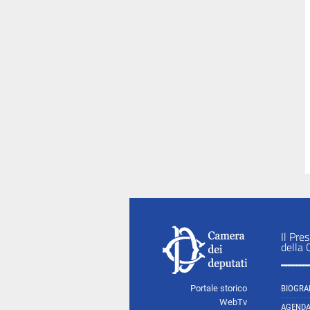
Il Pre
della
Portale storico
BIOGRA
WebTv
AGEND