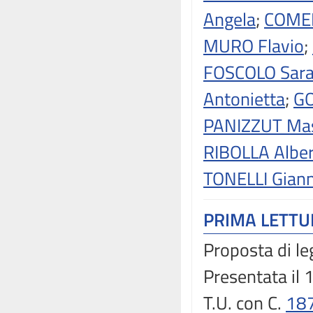
Angela
;
COMEN
MURO Flavio
;
FOSCOLO Sar
Antonietta
;
GO
PANIZZUT Mas
RIBOLLA Albe
TONELLI Giann
PRIMA LETT
Proposta di le
Presentata il 
T.U. con C.
18