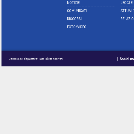
NOTIZIE
LEGGI E
COMUNICATI
ATTUALI
DISCORSI
RELAZIO
FOTO/VIDEO
Social m
Camera dei deputati © Tutti i diritti riservati