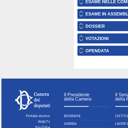
ESAME NELLE COM
ESAME IN ASSEMB
DOSSIER
VOTAZIONI
OPENDATA
Il Presidente
Il Sen
della Camera
della
Portale storico
BIOGRAFIA
L'ISTIT
WebTv
AGENDA
LAVORI 
YouTube