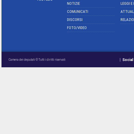
NOTIZIE
LEGGI E
COMUNICATI
ATTUAL
DISCORSI
RELAZIO
FOTO/VIDEO
Social
Camera dei deputati © Tutti i diritti riservati