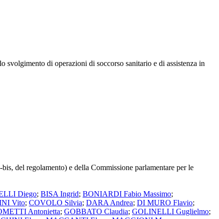
lo svolgimento di operazioni di soccorso sanitario e di assistenza in
1-bis, del regolamento) e della Commissione parlamentare per le
ELLI Diego
;
BISA Ingrid
;
BONIARDI Fabio Massimo
;
I Vito
;
COVOLO Silvia
;
DARA Andrea
;
DI MURO Flavio
;
METTI Antonietta
;
GOBBATO Claudia
;
GOLINELLI Guglielmo
;