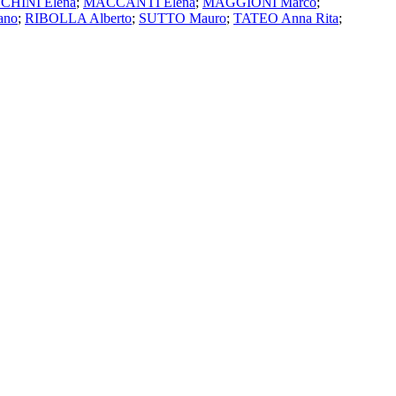
CHINI Elena
;
MACCANTI Elena
;
MAGGIONI Marco
;
ano
;
RIBOLLA Alberto
;
SUTTO Mauro
;
TATEO Anna Rita
;