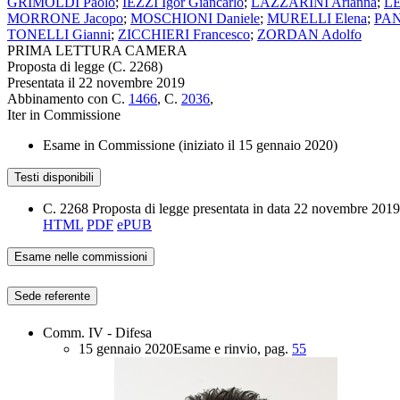
GRIMOLDI Paolo
;
IEZZI Igor Giancarlo
;
LAZZARINI Arianna
;
LE
MORRONE Jacopo
;
MOSCHIONI Daniele
;
MURELLI Elena
;
PAN
TONELLI Gianni
;
ZICCHIERI Francesco
;
ZORDAN Adolfo
PRIMA LETTURA CAMERA
Proposta di legge (C. 2268)
Presentata il 22 novembre 2019
Abbinamento con C.
1466
, C.
2036
,
Iter in Commissione
Esame in Commissione (iniziato il 15 gennaio 2020)
Testi disponibili
C. 2268
Proposta di legge presentata
in data 22 novembre 2019
HTML
PDF
ePUB
Esame nelle commissioni
Sede referente
Comm. IV - Difesa
15 gennaio 2020
Esame e rinvio
, pag.
55