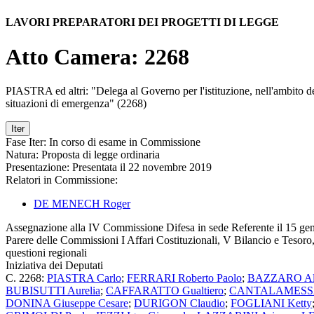
LAVORI PREPARATORI DEI PROGETTI DI LEGGE
Atto Camera: 2268
PIASTRA ed altri: "Delega al Governo per l'istituzione, nell'ambito del
situazioni di emergenza" (2268)
Iter
Fase Iter:
In corso di esame in Commissione
Natura:
Proposta di legge ordinaria
Presentazione:
Presentata il 22 novembre 2019
Relatori in Commissione:
DE MENECH Roger
Assegnazione
alla IV Commissione Difesa in sede Referente il 15 ge
Parere delle Commissioni I Affari Costituzionali, V Bilancio e Tesoro
questioni regionali
Iniziativa dei Deputati
C. 2268:
PIASTRA Carlo
;
FERRARI Roberto Paolo
;
BAZZARO Al
BUBISUTTI Aurelia
;
CAFFARATTO Gualtiero
;
CANTALAMESSA 
DONINA Giuseppe Cesare
;
DURIGON Claudio
;
FOGLIANI Ketty