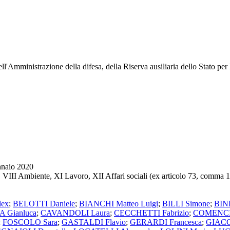
l'Amministrazione della difesa, della Riserva ausiliaria dello Stato per 
nnaio 2020
, VIII Ambiente, XI Lavoro, XII Affari sociali (ex articolo 73, comma 
ex
;
BELOTTI Daniele
;
BIANCHI Matteo Luigi
;
BILLI Simone
;
BIN
Gianluca
;
CAVANDOLI Laura
;
CECCHETTI Fabrizio
;
COMENCIN
;
FOSCOLO Sara
;
GASTALDI Flavio
;
GERARDI Francesca
;
GIACO