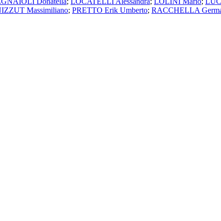
GNAIOLI Donatella
;
LOCATELLI Alessandra
;
LOLINI Mario
;
LUC
IZZUT Massimiliano
;
PRETTO Erik Umberto
;
RACCHELLA Germ