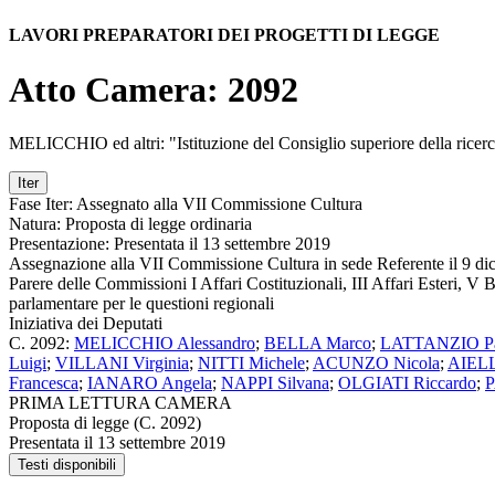
LAVORI PREPARATORI DEI PROGETTI DI LEGGE
Atto Camera: 2092
MELICCHIO ed altri: "Istituzione del Consiglio superiore della ricerc
Iter
Fase Iter:
Assegnato alla VII Commissione Cultura
Natura:
Proposta di legge ordinaria
Presentazione:
Presentata il 13 settembre 2019
Assegnazione
alla VII Commissione Cultura in sede Referente il 9 d
Parere delle Commissioni I Affari Costituzionali, III Affari Esteri, 
parlamentare per le questioni regionali
Iniziativa dei Deputati
C. 2092:
MELICCHIO Alessandro
;
BELLA Marco
;
LATTANZIO Pa
Luigi
;
VILLANI Virginia
;
NITTI Michele
;
ACUNZO Nicola
;
AIELL
Francesca
;
IANARO Angela
;
NAPPI Silvana
;
OLGIATI Riccardo
;
P
PRIMA LETTURA CAMERA
Proposta di legge (C. 2092)
Presentata il 13 settembre 2019
Testi disponibili