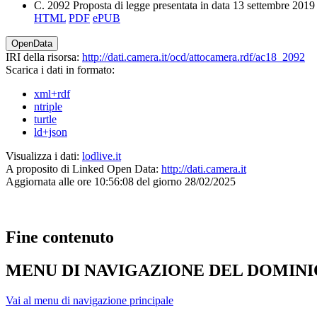
C. 2092
Proposta di legge presentata
in data 13 settembre 2019
HTML
PDF
ePUB
OpenData
IRI della risorsa:
http://dati.camera.it/ocd/attocamera.rdf/ac18_2092
Scarica i dati in formato:
xml+rdf
ntriple
turtle
ld+json
Visualizza i dati:
lodlive.it
A proposito di Linked Open Data:
http://dati.camera.it
Aggiornata alle ore 10:56:08 del giorno 28/02/2025
Fine contenuto
MENU DI NAVIGAZIONE DEL DOMIN
Vai al menu di navigazione principale