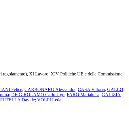
s, del regolamento), XI Lavoro, XIV Politiche UE e della Commissione
ANI Felice
;
CARBONARO Alessandra
;
CASA Vittoria
;
GALLO
tina
;
DE GIROLAMO Carlo Ugo
;
FARO Marialuisa
;
GALIZIA
RITELLA Davide
;
VOLPI Leda