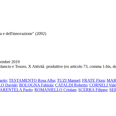
a e dell'innovazione" (2092)
icembre 2019
V Bilancio e Tesoro, X Attività produttive (ex articolo 73, comma 1-bi
olo
;
TESTAMENTO Rosa Alba
;
TUZI Manuel
;
FRATE Flora
;
MARI
O Davide
;
BOLOGNA Fabiola
;
CATALDI Roberto
;
CORNELI Valen
ARENTELA Paolo
;
ROMANIELLO Cristian
;
SCERRA Filippo
;
SER