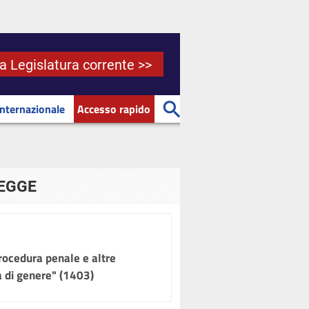
la Legislatura corrente >>
Internazionale
Accesso rapido
LEGGE
procedura penale e altre
za di genere" (1403)