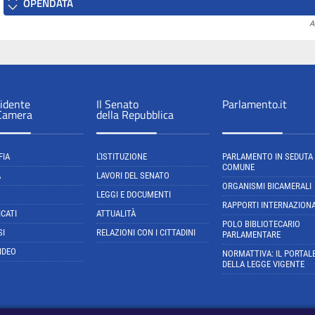
OPENDATA
A
sidente
Il Senato
Parlamento.it
 Camera
della Repubblica
FIA
L'ISTITUZIONE
PARLAMENTO IN SEDUTA
COMUNE
A
LAVORI DEL SENATO
ORGANISMI BICAMERALI
LEGGI E DOCUMENTI
RAPPORTI INTERNAZIONA
CATI
ATTUALITÀ
POLO BIBLIOTECARIO
SI
RELAZIONI CON I CITTADINI
PARLAMENTARE
IDEO
NORMATTIVA: IL PORTAL
DELLA LEGGE VIGENTE