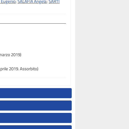
 Eugenio
;
SALAFIA Angela
;
SARTI
 marzo 2019)
prile 2019. Assorbito)