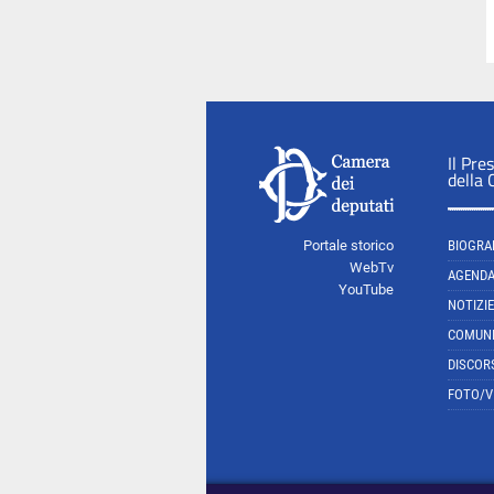
Il Pre
della
Portale storico
BIOGRA
WebTv
AGEND
YouTube
NOTIZIE
COMUNI
DISCOR
FOTO/V