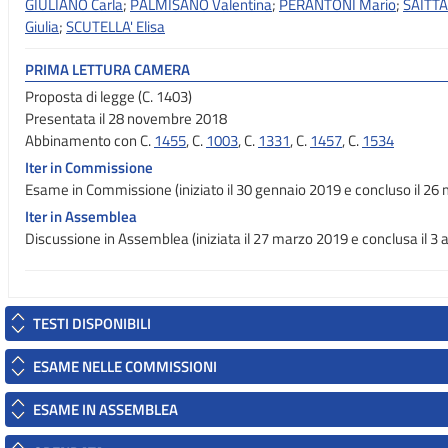
GIULIANO Carla
;
PALMISANO Valentina
;
PERANTONI Mario
;
SAITTA
Giulia
;
SCUTELLA' Elisa
PRIMA LETTURA CAMERA
Proposta di legge (C. 1403)
Presentata il 28 novembre 2018
Abbinamento con C.
1455
, C.
1003
, C.
1331
, C.
1457
, C.
1534
Iter in Commissione
Esame in Commissione (iniziato il 30 gennaio 2019 e concluso il 26
Iter in Assemblea
Discussione in Assemblea (iniziata il 27 marzo 2019 e conclusa il 3 a
TESTI DISPONIBILI
ESAME NELLE COMMISSIONI
ESAME IN ASSEMBLEA