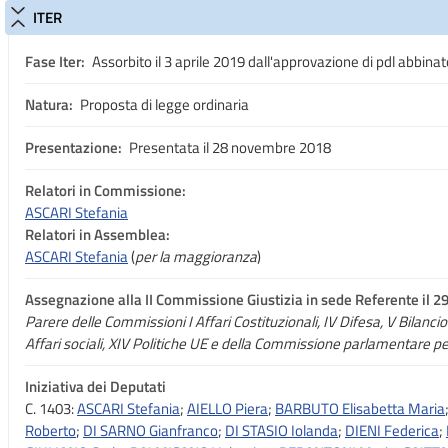
ITER
Fase Iter:
Assorbito il 3 aprile 2019 dall'approvazione di pdl abbinat
Natura:
Proposta di legge ordinaria
Presentazione:
Presentata il 28 novembre 2018
Relatori in Commissione:
ASCARI Stefania
Relatori in Assemblea:
ASCARI Stefania
(
per la maggioranza
)
Assegnazione
alla II Commissione Giustizia in sede Referente il 
Parere delle Commissioni I Affari Costituzionali, IV Difesa, V Bilancio 
Affari sociali, XIV Politiche UE e della Commissione parlamentare per
Iniziativa dei Deputati
C. 1403:
ASCARI Stefania
;
AIELLO Piera
;
BARBUTO Elisabetta Maria
Roberto
;
DI SARNO Gianfranco
;
DI STASIO Iolanda
;
DIENI Federica
;