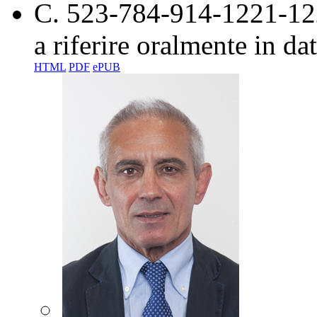
C. 523-784-914-1221-1
a riferire oralmente
in da
HTML
PDF
ePUB