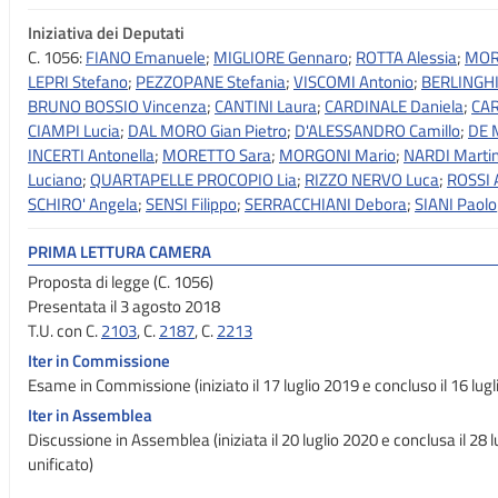
Iniziativa dei Deputati
C. 1056:
FIANO Emanuele
;
MIGLIORE Gennaro
;
ROTTA Alessia
;
MORA
LEPRI Stefano
;
PEZZOPANE Stefania
;
VISCOMI Antonio
;
BERLINGHI
BRUNO BOSSIO Vincenza
;
CANTINI Laura
;
CARDINALE Daniela
;
CAR
CIAMPI Lucia
;
DAL MORO Gian Pietro
;
D'ALESSANDRO Camillo
;
DE 
INCERTI Antonella
;
MORETTO Sara
;
MORGONI Mario
;
NARDI Marti
Luciano
;
QUARTAPELLE PROCOPIO Lia
;
RIZZO NERVO Luca
;
ROSSI 
SCHIRO' Angela
;
SENSI Filippo
;
SERRACCHIANI Debora
;
SIANI Paolo
PRIMA LETTURA CAMERA
Proposta di legge (C. 1056)
Presentata il 3 agosto 2018
T.U. con C.
2103
, C.
2187
, C.
2213
Iter in Commissione
Esame in Commissione (iniziato il 17 luglio 2019 e concluso il 16 lugl
Iter in Assemblea
Discussione in Assemblea (iniziata il 20 luglio 2020 e conclusa il 28 
unificato)