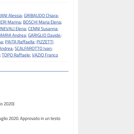
NI Alessia
;
GRIBAUDO Chiara
;
ERI Marina
;
BOSCHI Maria Elena
;
NEVALI Elena
;
CENNI Susanna
;
MARIA Andrea
;
GARIGLIO Davide
;
na
;
PAITA Raffaella
;
PIZZETTI
Andrea
;
SCALFAROTTO Ivan
;
;
TOPO Raffaele
;
VAZIO Franco
io 2020)
luglio 2020. Approvato in un testo