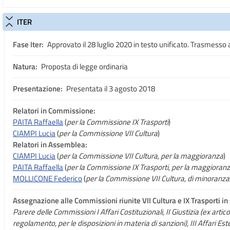
ITER
Fase Iter:
Approvato il 28 luglio 2020 in testo unificato. Trasmesso 
Natura:
Proposta di legge ordinaria
Presentazione:
Presentata il 3 agosto 2018
Relatori in Commissione:
PAITA Raffaella
(
per la Commissione IX Trasporti
)
CIAMPI Lucia
(
per la Commissione VII Cultura
)
Relatori in Assemblea:
CIAMPI Lucia
(
per la Commissione VII Cultura, per la maggioranza
)
PAITA Raffaella
(
per la Commissione IX Trasporti, per la maggioran
MOLLICONE Federico
(
per la Commissione VII Cultura, di minoranza
Assegnazione
alle Commissioni riunite VII Cultura e IX Trasporti i
Parere delle Commissioni I Affari Costituzionali, II Giustizia (ex arti
regolamento, per le disposizioni in materia di sanzioni), III Affari Est