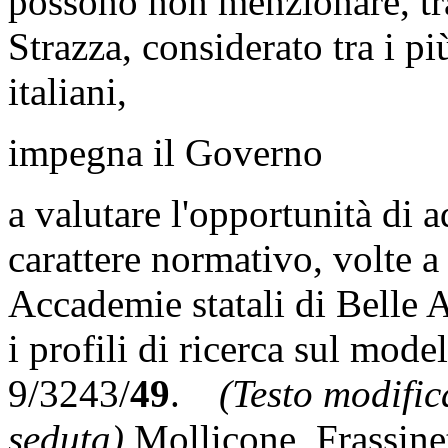
possono non menzionare, tra
Strazza, considerato tra i p
italiani,
impegna il Governo
a valutare l'opportunità di a
carattere normativo, volte a
Accademie statali di Belle 
i profili di ricerca sul mode
9/3243/
49
.
(Testo modifica
seduta)
Mollicone
,
Frassine