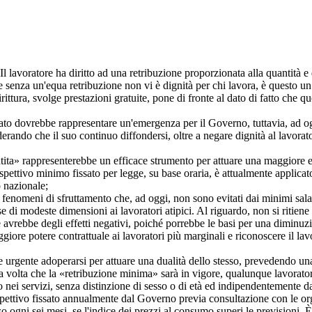
ratore ha diritto ad una retribuzione proporzionata alla quantità e qua
he senza un'equa retribuzione non vi è dignità per chi lavora, è questo u
rittura, svolge prestazioni gratuite, pone di fronte al dato di fatto che 
dovrebbe rappresentare un'emergenza per il Governo, tuttavia, ad ogg
erando che il suo continuo diffondersi, oltre a negare dignità al lavorator
rappresenterebbe un efficace strumento per attuare una maggiore equit
spettivo minimo fissato per legge, su base oraria, è attualmente applicato
lo nazionale;
 di sfruttamento che, ad oggi, non sono evitati dai minimi salariali 
e di modeste dimensioni ai lavoratori atipici. Al riguardo, non si ritiene 
le avrebbe degli effetti negativi, poiché porrebbe le basi per una dimin
giore potere contrattuale ai lavoratori più marginali e riconoscere il la
urgente adoperarsi per attuare una dualità dello stesso, prevedendo u
Una volta che la «retribuzione minima» sarà in vigore, qualunque lavorator
 o nei servizi, senza distinzione di sesso o di età ed indipendentemente dal
vo fissato annualmente dal Governo previa consultazione con le organ
ogni sei mesi, se l'indice dei prezzi al consumo superi le previsioni. È 