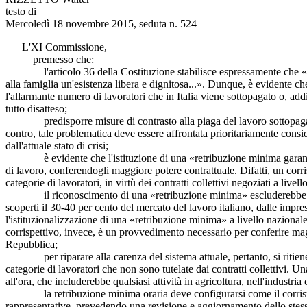
testo di
Mercoledì 18 novembre 2015, seduta n. 524
L'XI Commissione,
premesso che:
l'articolo 36 della Costituzione stabilisce espressamente che «Il lavo
alla famiglia un'esistenza libera e dignitosa...». Dunque, è evidente c
l'allarmante numero di lavoratori che in Italia viene sottopagato o, addi
tutto disatteso;
predisporre misure di contrasto alla piaga del lavoro sottopagato 
contro, tale problematica deve essere affrontata prioritariamente consid
dall'attuale stato di crisi;
è evidente che l'istituzione di una «retribuzione minima garantita» 
di lavoro, conferendogli maggiore potere contrattuale. Difatti, un corri
categorie di lavoratori, in virtù dei contratti collettivi negoziati a livel
il riconoscimento di una «retribuzione minima» escluderebbe fenomeni
scoperti il 30-40 per cento del mercato del lavoro italiano, dalle impres
l'istituzionalizzazione di una «retribuzione minima» a livello naziona
corrispettivo, invece, è un provvedimento necessario per conferire mag
Repubblica;
per riparare alla carenza del sistema attuale, pertanto, si ritiene 
categorie di lavoratori che non sono tutelate dai contratti collettivi. 
all'ora, che includerebbe qualsiasi attività in agricoltura, nell'industria
la retribuzione minima oraria deve configurarsi come il corrispetti
rappresentative, prevedendo una revisione e aggiornamento dello stesso 