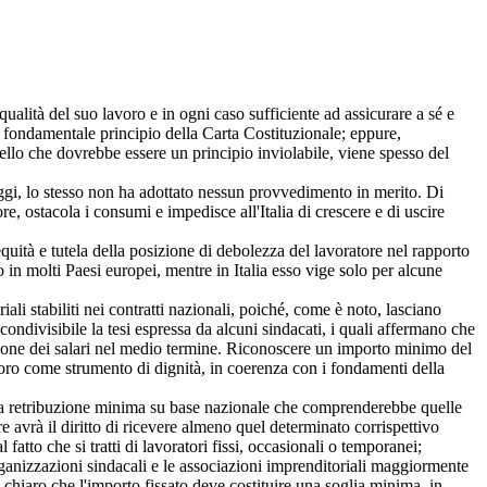
lità del suo lavoro e in ogni caso sufficiente ad assicurare a sé e
n fondamentale principio della Carta Costituzionale; eppure,
quello che dovrebbe essere un principio inviolabile, viene spesso del
i, lo stesso non ha adottato nessun provvedimento in merito. Di
e, ostacola i consumi e impedisce all'Italia di crescere e di uscire
à e tutela della posizione di debolezza del lavoratore nel rapporto
 in molti Paesi europei, mentre in Italia esso vige solo per alcune
stabiliti nei contratti nazionali, poiché, come è noto, lasciano
condivisibile la tesi espressa da alcuni sindacati, i quali affermano che
uzione dei salari nel medio termine. Riconoscere un importo minimo del
voro come strumento di dignità, in coerenza con i fondamenti della
na retribuzione minima su base nazionale che comprenderebbe quelle
e avrà il diritto di ricevere almeno quel determinato corrispettivo
 fatto che si tratti di lavoratori fissi, occasionali o temporanei;
izzazioni sindacali e le associazioni imprenditoriali maggiormente
chiaro che l'importo fissato deve costituire una soglia minima, in