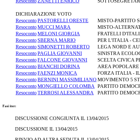
Resoconto
ZANETTI ENRICO
SOTTOSEGRETARIO
DICHIARAZIONE VOTO
Resoconto
PASTORELLI ORESTE
MISTO-PARTITO SO
Resoconto
MUCCI MARA
MISTO-ALTERNAT
Resoconto
MELONI GIORGIA
FRATELLI D'ITA
Resoconto
SBERNA MARIO
PER L'ITALIA -
Resoconto
SIMONETTI ROBERTO
LEGA NORD E AUT
Resoconto
PAGLIA GIOVANNI
SINISTRA ECOLOG
Resoconto
FALCONE GIOVANNI
SCELTA CIVICA P
Resoconto
BIANCHI DORINA
AREA POPOLARE 
Resoconto
FAENZI MONICA
FORZA ITALIA - 
Resoconto
BERNINI MASSIMILIANO
MOVIMENTO 5 S
Resoconto
MONGIELLO COLOMBA
PARTITO DEMOC
Resoconto
TERROSI ALESSANDRA
PARTITO DEMOC
Fasi iter:
DISCUSSIONE CONGIUNTA IL 13/04/2015
DISCUSSIONE IL 13/04/2015
RINVIO AD ALTRA SEDUTA IL 13/04/2015