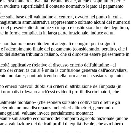
sciplina relativa alla fiscalità locale, anche e soprattutto per le
on evidente superficialità il contesto normativo legato al pagamento
;
sulla base dell’«altitudine al centro», ovvero nel punto in cui si
a magistratura amministrativa rappresentano soltanto alcuni dei numerosi
i del presente atto di indirizzo iniquo e costituzionalmente illegittimo;
in forma complicata in larga parte irrazionale, induce ad un
he non hanno consentito tempi adeguati e congrui per i soggetti
posta e l'adempimento finale del pagamento (considerando, peraltro, che i
 del sistema tributario italiano, che si dimostra essere palesemente in
à applicative (relative al discusso criterio dell'altitudine «al
o dei criteri (a cui si è unita la confusione generata dall'accavallarsi
ente montani», contraddicendo nella forma e nella sostanza quanto
mersi notevoli dubbi sui criteri di attribuzione dell'imposta (in
i normativi rilevano anch'essi evidenti profili discriminatori, che
ente montano» (che esonera soltanto i coltivatori diretti e gli
 determinano una discrepanza nei criteri altimetrici, generando
 pianeggianti, valutate invece parzialmente montane;
esante sull'assetto economico del comparto agricolo nazionale (anche
rsa valutazione dei delicati profili di equità fiscale, che avrebbero