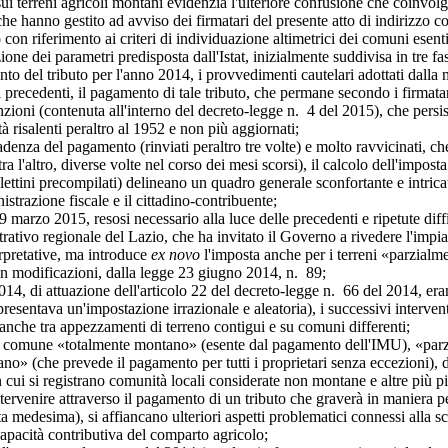
ni agricoli montani evidenzia l'ulteriore confusione che coinvolge la di
che hanno gestito ad avviso dei firmatari del presente atto di indirizzo c
to con riferimento ai criteri di individuazione altimetrici dei comuni esenti
 parametri predisposta dall'Istat, inizialmente suddivisa in tre fasce 
nto del tributo per l'anno 2014, i provvedimenti cautelari adottati dall
i precedenti, il pagamento di tale tributo, che permane secondo i firmatar
contenuta all'interno del decreto-legge n. 4 del 2015), che persiste 
à risalenti peraltro al 1952 e non più aggiornati;
denza del pagamento (rinviati peraltro tre volte) e molto ravvicinati, c
, tra l'altro, diverse volte nel corso dei mesi scorsi), il calcolo dell'im
ttini precompilati) delineano un quadro generale sconfortante e intricato
istrazione fiscale e il cittadino-contribuente;
 2015, resosi necessario alla luce delle precedenti e ripetute difficolt
ativo regionale del Lazio, che ha invitato il Governo a rivedere l'impiant
erpretative, ma introduce
ex novo
l'imposta anche per i terreni «parzialm
on modificazioni, dalla legge 23 giugno 2014, n. 89;
i attuazione dell'articolo 22 del decreto-legge n. 66 del 2014, erano e
resentava un'impostazione irrazionale e aleatoria), i successivi intervent
 anche tra appezzamenti di terreno contigui e su comuni differenti;
comune «totalmente montano» (esente dal pagamento dell'IMU), «parzialm
ntano» (che prevede il pagamento per tutti i proprietari senza eccezioni),
 in cui si registrano comunità locali considerate non montane e altre più
rvenire attraverso il pagamento di un tributo che graverà in maniera p
a medesima), si affiancano ulteriori aspetti problematici connessi alla sca
capacità contributiva del comparto agricolo;