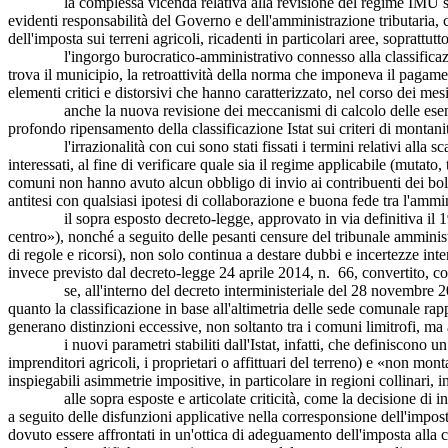
la complessa vicenda relativa alla revisione del regime IMU sui terre
evidenti responsabilità del Governo e dell'amministrazione tributaria, 
dell'imposta sui terreni agricoli, ricadenti in particolari aree, soprattut
l'ingorgo burocratico-amministrativo connesso alla classificazione dei
trova il municipio, la retroattività della norma che imponeva il pagame
elementi critici e distorsivi che hanno caratterizzato, nel corso dei mes
anche la nuova revisione dei meccanismi di calcolo delle esenzioni (
profondo ripensamento della classificazione Istat sui criteri di montanit
l'irrazionalità con cui sono stati fissati i termini relativi alla sca
interessati, al fine di verificare quale sia il regime applicabile (mutato
comuni non hanno avuto alcun obbligo di invio ai contribuenti dei bolle
antitesi con qualsiasi ipotesi di collaborazione e buona fede tra l'ammin
il sopra esposto decreto-legge, approvato in via definitiva il 19 marzo
centro»), nonché a seguito delle pesanti censure del tribunale amministr
di regole e ricorsi), non solo continua a destare dubbi e incertezze int
invece previsto dal decreto-legge 24 aprile 2014, n. 66, convertito, c
se, all'interno del decreto interministeriale del 28 novembre 2014, d
quanto la classificazione in base all'altimetria delle sede comunale rapp
generano distinzioni eccessive, non soltanto tra i comuni limitrofi, ma
i nuovi parametri stabiliti dall'Istat, infatti, che definiscono un 
imprenditori agricoli, i proprietari o affittuari del terreno) e «non mo
inspiegabili asimmetrie impositive, in particolare in regioni collinari,
alle sopra esposte e articolate criticità, come la decisione di inte
a seguito delle disfunzioni applicative nella corresponsione dell'impost
dovuto essere affrontati in un'ottica di adeguamento dell'imposta alla 