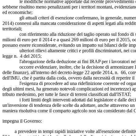
le modifiche normative apportate dal recente provvedimento d'urgenza
sebbene risultino meno penalizzanti per i territori montani, evidenziano n
ed economiche;
gli attuali criteri di esenzione confermano, in generale, numerosi el
2014) connessi alla mancata considerazione di aspetti legati alla redditiv
territoriali;
con riferimento alla riduzione del taglio operato sul fondo di solida
milioni di euro per il 2014 e a quasi 269 milioni di euro per il 2015, oc
possano essere riconsiderate, evitando un impatto sui bilanci delle imp
ulteriori rilievi altamente critici e profili discriminatori, nei confr
legge n. 4 del 2015;
l'abrogazione della deduzione ai fini IRAP per i lavoratori nel med
occorre evidenziare, inoltre, che la decisione di armonizzare la geog
delle finanze), all'interno del decreto-legge 22 aprile 2014, n. 66, con
dell'IMU, che è partita dalla coda, ovvero dalla necessità di reperire il 
l'esigenza di procedere ad una ridefinizione coerente ed organica di 
degli ultimi mesi, ha generato notevoli complicazioni ed incertezze) ap
tributo medesimo, per tutte le fasce di terreni classificati dall'ISTAT;
i forti limiti degli interventi adottati dal legislatore e dalle decisio
un'inversione di tendenza delle scelte da adottare, anche attraverso un
maniera risolutiva come il comparto agricolo non sia considerato dal 
impegna il Governo:
a prevedere in tempi rapidi iniziative volte all'esenzione definitiva