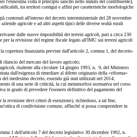
ennesima volta il principio sancito nello statuto del contribuente),
ficabili, tra territori contigui e affini per caratteristiche morfologiche
 contenuti all'interno del decreto interministeriale del 28 novembre
ziende agricole e ad altri aspetti tipici delle diverse realtà rurali
ante dalle nuove imponibilità dei terreni agricoli, pari a circa 230
e per la revisione del regime fiscale legato all'IMU sui terreni agricoli
a copertura finanziaria previste dall'articolo 2, comma 1, del decreto-
rilancio del mercato del lavoro agricolo;
icoli, risalente alla circolare 14 giugno 1993, n. 9, del Ministero
irata dall'esigenza di rimediare al difetto originario della «riforma»
rno del medesimo decreto, essendo già stati utilizzati nel 2014;
to di una serie di criticità, la cui metamorfosi normativa nel corso
siva in grado di prevedere l'esonero definitivo del pagamento del
a revisione devi criteri di esenzione), richiedono, a tal fine,
n un'ottica di condivisione comune, affinché si possa comprendere in
mma 1 dell'articolo 7 del decreto legislativo 30 dicembre 1992, n.