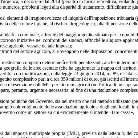
, a decorrere dal 2014 (peraltro in forma retroattiva, violando per l'
umerosi problemi legati alla disparità di trattamento, difficilmente giusti
ementi di irragionevolezza ed iniquità dell'imposizione tributaria (già
ità delle colture tipiche, al rischio idrogeologico, alla dimensione delle a
rietà comunale, a fronte del maggior gettito stimato per i comuni deriv
corrono iniziative nei confronti dei sindaci, affinché le aliquote applicat
rese agricole, vessate da tale imposta;
onti del settore agricolo, si rinvengono nelle disposizioni concernenti l
esimo comparto determinerà effetti penalizzanti, anche in termini di 
rafia delle aree esentate (che ha aggiornato la mappa dei territori agr
vertito, con modificazioni, dalla legge 23 giugno 2014, n. 89, è stata isp
gettito complessivo pari a circa 359 milioni di euro, già iscritti all'inte
esenzione dall'IMU per i terreni agricoli (nell'ottica di un superamen
pare, pertanto, urgente e necessaria, al fine di una risoluzione comples
ni politiche del Governo, sia nel merito che nel metodo utilizzato (per l
 ampio coinvolgimento delle associazioni agricole e degli enti locali, i
Governo come un settore su cui evidentemente si intende «fare cassa»,
 dall'imposta municipale propria (IMU), prevista dalla lettera
h)
del co