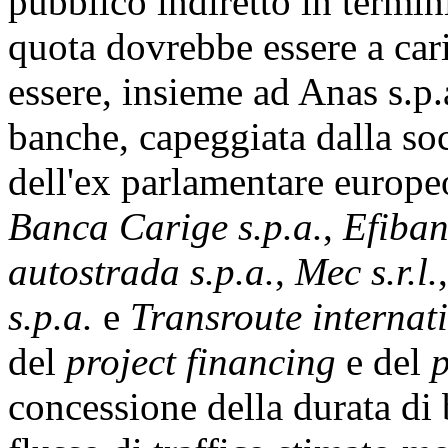
pubblico indiretto in termini
quota dovrebbe essere a car
essere, insieme ad Anas s.p.
banche, capeggiata dalla so
dell'ex parlamentare europe
Banca Carige s.p.a.
,
Efiban
autostrada s.p.a.
,
Mec s.r.l.
s.p.a.
e
Transroute internati
del
project financing
e del
p
concessione della durata di