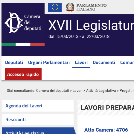
XVII Legislatu
dal 15/03/2013 - al 22/03/2018
Deputati
Organi Parlamentari
Lavori
Documenti
Comun
Accesso rapido
Stai consultando:
Camera dei deputati
>
Lavori
>
Attività Legislativa
>
Progetti 
Agenda dei Lavori
LAVORI PREPARA
Resoconti
Atto Camera:
4706
Attività Legislativa