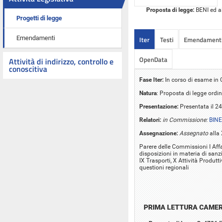
Proposta di legge:
BENI ed al
Progetti di legge
Emendamenti
Iter
Testi
Emendament
OpenData
Attività di indirizzo, controllo e
conoscitiva
Fase Iter:
In corso di esame i
Natura
: Proposta di legge ordin
Presentazione:
Presentata il 2
Relatori:
in Commissione:
BINE
Assegnazione:
Assegnato
alla 
Parere delle Commissioni I Affar
disposizioni in materia di sanzi
IX Trasporti, X Attività Produt
questioni regionali
PRIMA LETTURA CAME