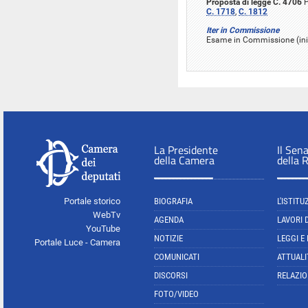
Proposta di legge C. 4706
P
C. 1718
,
C. 1812
Iter in Commissione
Esame in Commissione (iniz
La Presidente
Il Sen
della Camera
della 
Portale storico
BIOGRAFIA
L'ISTITU
WebTv
AGENDA
LAVORI 
YouTube
NOTIZIE
LEGGI E
Portale Luce - Camera
COMUNICATI
ATTUALI
DISCORSI
RELAZIO
FOTO/VIDEO