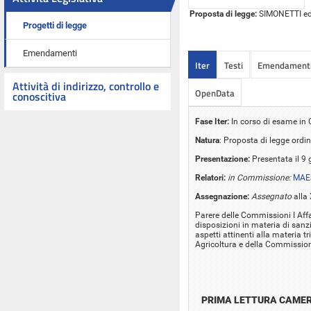
Proposta di legge:
SIMONETTI ed a
Progetti di legge
Emendamenti
Iter
Testi
Emendament
Attività di indirizzo, controllo e
OpenData
conoscitiva
Fase Iter:
In corso di esame i
Natura
: Proposta di legge ordin
Presentazione:
Presentata il 9
Relatori:
in Commissione:
MAES
Assegnazione:
Assegnato
alla
Parere delle Commissioni I Affar
disposizioni in materia di sanzi
aspetti attinenti alla materia tri
Agricoltura e della Commission
PRIMA LETTURA CAME