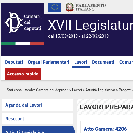
XVII Legislatu
dal 15/03/2013 - al 22/03/2018
Deputati
Organi Parlamentari
Lavori
Documenti
Comun
Accesso rapido
Stai consultando:
Camera dei deputati
>
Lavori
>
Attività Legislativa
>
Progetti 
Agenda dei Lavori
LAVORI PREPARA
Resoconti
Atto Camera:
4206
Attività Legislativa