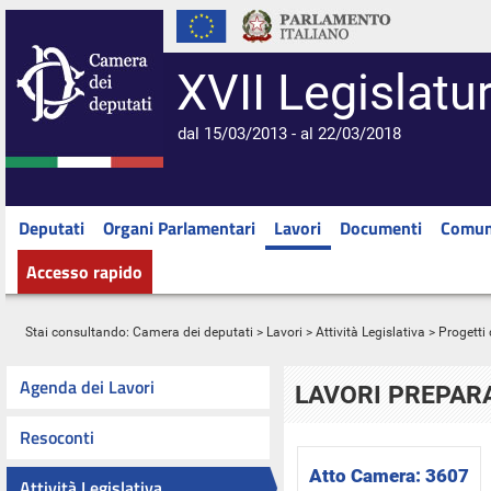
XVII Legislatu
dal 15/03/2013 - al 22/03/2018
Deputati
Organi Parlamentari
Lavori
Documenti
Comun
Accesso rapido
Stai consultando:
Camera dei deputati
>
Lavori
>
Attività Legislativa
>
Progetti 
Agenda dei Lavori
LAVORI PREPARA
Resoconti
Atto Camera:
3607
Attività Legislativa