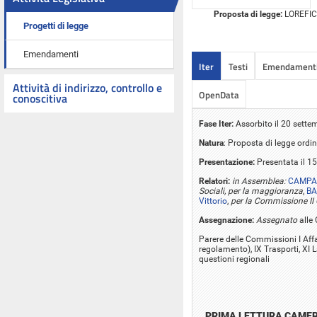
Proposta di legge:
LOREFICE 
Progetti di legge
Emendamenti
Iter
Testi
Emendament
Attività di indirizzo, controllo e
OpenData
conoscitiva
Fase Iter:
Assorbito il 20 sette
Natura
: Proposta di legge ordin
Presentazione:
Presentata il 1
Relatori:
in Assemblea:
CAMPA
Sociali, per la maggioranza
,
BA
Vittorio
,
per la Commissione II 
Assegnazione:
Assegnato
alle 
Parere delle Commissioni I Affar
regolamento), IX Trasporti, XI
questioni regionali
PRIMA LETTURA CAME