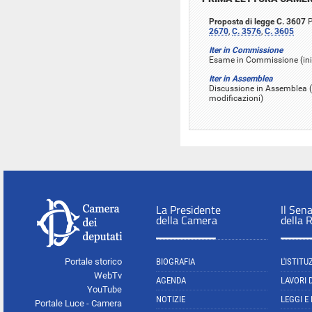
Proposta di legge C. 3607
P
2670
,
C. 3576
,
C. 3605
Iter in Commissione
Esame in Commissione (iniz
Iter in Assemblea
Discussione in Assemblea (
modificazioni)
La Presidente
Il Sen
della Camera
della 
Portale storico
BIOGRAFIA
L'ISTITU
WebTv
AGENDA
LAVORI 
YouTube
NOTIZIE
LEGGI E
Portale Luce - Camera