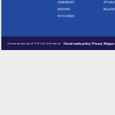
COMUNICATI
ATTUALI
DISCORSI
RELAZIO
FOTO/VIDEO
Social media policy
Privacy
Mappa d
Camera dei deputati 2015 © Tutti i diritti riservati