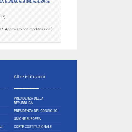
35
,
C. 2014
,
C. 3108
,
C. 3120
,
C.
017)
017. Approvato con modificazioni)
Altre istituzioni
PRESIDENZA DELLA
REPUBBLICA
PRESIDENZA DEL CONSIGLIO
UNIONE EUROPEA
LI
CORTE COSTITUZIONALE