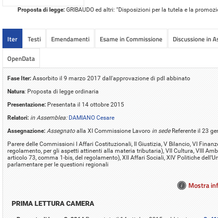
Proposta di legge:
GRIBAUDO ed altri: "Disposizioni per la tutela e la promo
Iter
Testi
Emendamenti
Esame in Commissione
Discussione in 
OpenData
Fase Iter:
Assorbito il 9 marzo 2017 dall'approvazione di pdl abbinato
Natura
: Proposta di legge ordinaria
Presentazione:
Presentata il 14 ottobre 2015
Relatori:
in Assemblea:
DAMIANO Cesare
Assegnazione:
Assegnato
alla XI Commissione Lavoro
in sede
Referente il 23 g
Parere delle Commissioni I Affari Costituzionali, II Giustizia, V Bilancio, VI Finan
regolamento, per gli aspetti attinenti alla materia tributaria), VII Cultura, VIII Amb
articolo 73, comma 1-bis, del regolamento), XII Affari Sociali, XIV Politiche del
parlamentare per le questioni regionali
Mostra inf
PRIMA LETTURA CAMERA