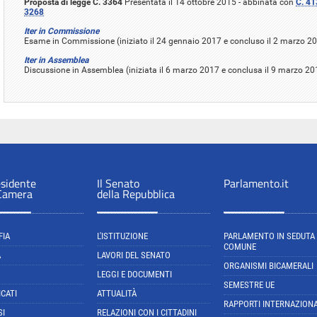
Proposta di legge C. 3364
Presentata il 14 ottobre 2015 - abbinata con
C. 41
3268
Iter in Commissione
Esame in Commissione (iniziato il 24 gennaio 2017 e concluso il 2 marzo 2
Iter in Assemblea
Discussione in Assemblea (iniziata il 6 marzo 2017 e conclusa il 9 marzo 2
esidente
Il Senato
Parlamento.it
 Camera
della Repubblica
FIA
L'ISTITUZIONE
PARLAMENTO IN SEDUTA
COMUNE
A
LAVORI DEL SENATO
ORGANISMI BICAMERALI
LEGGI E DOCUMENTI
SEMESTRE UE
CATI
ATTUALITÀ
RAPPORTI INTERNAZIONA
SI
RELAZIONI CON I CITTADINI