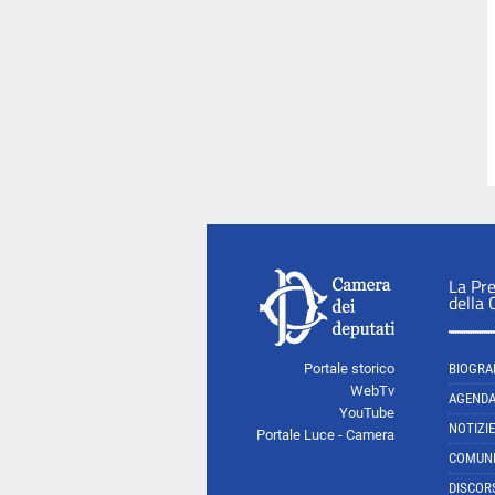
La Pr
della
Portale storico
BIOGRA
WebTv
AGEND
YouTube
NOTIZIE
Portale Luce - Camera
COMUNI
DISCOR