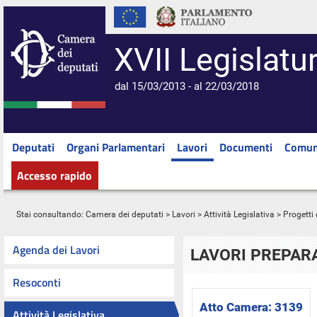
XVII Legislatu
dal 15/03/2013 - al 22/03/2018
Deputati
Organi Parlamentari
Lavori
Documenti
Comun
Accesso rapido
Stai consultando:
Camera dei deputati
>
Lavori
>
Attività Legislativa
>
Progetti 
Agenda dei Lavori
LAVORI PREPARA
Resoconti
Atto Camera:
3139
Attività Legislativa