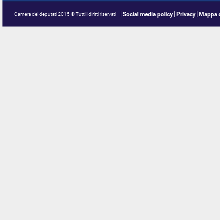
Social media policy
Privacy
Mappa d
Camera dei deputati 2015 © Tutti i diritti riservati