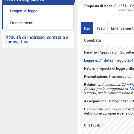
Proposta di legge:
S. 1261. - Se
contrast
Progetti di legge
Emendamenti
Iter
Testi
Emendament
Attività di indirizzo, controllo e
OpenData
conoscitiva
Fase Iter:
Approvato il 20 sett
Legge n. 71 del 29 maggio 20
Natura
: Proposta di legge ordin
Presentazione:
Trasmessa dal 
Relatori:
in Assemblea:
CAMPA
Sociali, per la maggioranza
,
BA
Vittorio
,
per la Commissione II 
Assegnazione:
Assegnato
alle 
Parere delle Commissioni I Affar
dell'Unione Europea e della Co
C. 3139-B