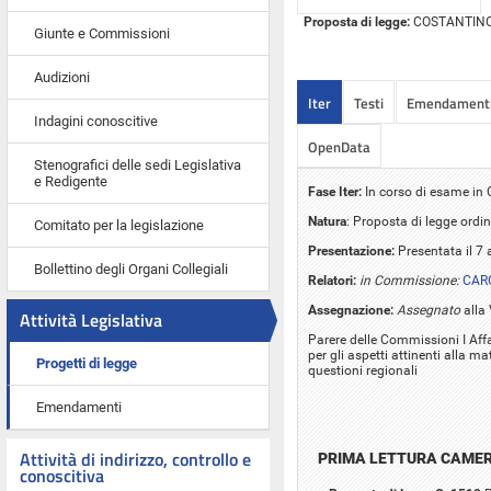
Proposta di legge:
COSTANTINO ed
Giunte e Commissioni
Audizioni
Iter
Testi
Emendament
Indagini conoscitive
OpenData
Stenografici delle sedi Legislativa
e Redigente
Fase Iter:
In corso di esame i
Natura
: Proposta di legge ordin
Comitato per la legislazione
Presentazione:
Presentata il 7
Bollettino degli Organi Collegiali
Relatori:
in Commissione:
CAR
Assegnazione:
Assegnato
alla
Attività Legislativa
Parere delle Commissioni I Affa
per gli aspetti attinenti alla m
Progetti di legge
questioni regionali
Emendamenti
Attività di indirizzo, controllo e
PRIMA LETTURA CAME
conoscitiva