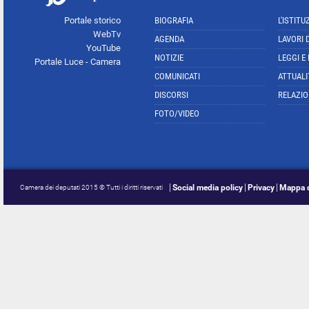
Portale storico
BIOGRAFIA
L'ISTITU
WebTv
AGENDA
LAVORI 
YouTube
NOTIZIE
LEGGI E
Portale Luce - Camera
COMUNICATI
ATTUALI
DISCORSI
RELAZIO
FOTO/VIDEO
Social media policy
Privacy
Mappa d
Camera dei deputati 2015 © Tutti i diritti riservati