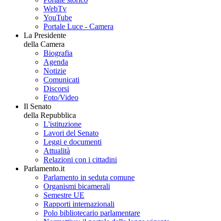
WebTv
YouTube
Portale Luce - Camera
La Presidente
della Camera
Biografia
Agenda
Notizie
Comunicati
Discorsi
Foto/Video
Il Senato
della Repubblica
L'istituzione
Lavori del Senato
Leggi e documenti
Attualità
Relazioni con i cittadini
Parlamento.it
Parlamento in seduta comune
Organismi bicamerali
Semestre UE
Rapporti internazionali
Polo bibliotecario parlamentare