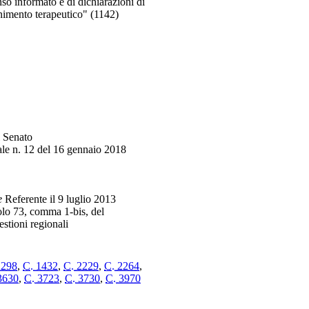
 informato e di dichiarazioni di
canimento terapeutico" (1142)
l Senato
ale n. 12 del 16 gennaio 2018
e
Referente il 9 luglio 2013
colo 73, comma 1-bis, del
stioni regionali
1298
,
C. 1432
,
C. 2229
,
C. 2264
,
3630
,
C. 3723
,
C. 3730
,
C. 3970