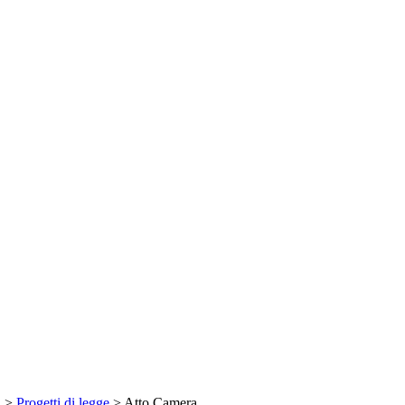
a
>
Progetti di legge
> Atto Camera