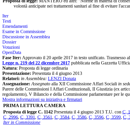
Proposta di legge:
MANTERO ed altri: "Norme in materia di consenso
volontà anticipate nei trattamenti sanitari al fine di evitare l'ac
Iter
Testi
Emendamenti
Esame in Commissione
Discussione in Assemblea
Dossier
Votazioni
OpenData
Fase Iter:
Approvato il 20 aprile 2017 in testo unificato. Trasmesso a
Legge n. 219 del 22 dicembre 2017
pubblicata nella Gazzetta Uffici
Natura
: Proposta di legge ordinaria
Presentazione:
Presentata il 4 giugno 2013
Relatori:
in Assemblea:
LENZI Donata
Assegnazione:
Assegnato
alla XII Commissione Affari Sociali
in sed
Parere delle Commissioni I Affari Costituzionali, II Giustizia (ex arti
regolamento), V Bilancio e della Commissione parlamentare per le que
Mostra informazioni su iniziativa e firmatari
PRIMA LETTURA CAMERA
Proposta di legge C. 1142
Presentata il 4 giugno 2013 T.U. con
C. 
C. 2996
,
C. 3391
,
C. 3561
,
C. 3584
,
C. 3586
,
C. 3596
,
C. 3599
,
C. 
Iter in Commissione