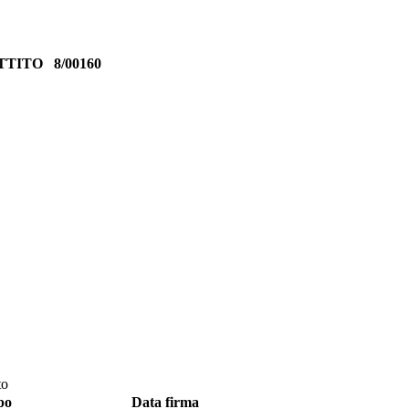
ATTITO
8/00160
to
po
Data firma