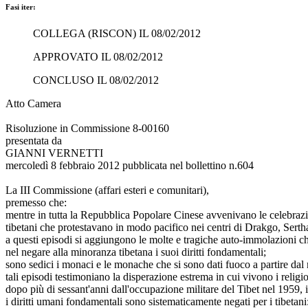
Fasi iter:
COLLEGA (RISCON) IL 08/02/2012
APPROVATO IL 08/02/2012
CONCLUSO IL 08/02/2012
Atto Camera
Risoluzione in Commissione 8-00160
presentata da
GIANNI VERNETTI
mercoledì 8 febbraio 2012 pubblicata nel bollettino n.604
La III Commissione (affari esteri e comunitari),
premesso che:
mentre in tutta la Repubblica Popolare Cinese avvenivano le celebrazio
tibetani che protestavano in modo pacifico nei centri di Drakgo, Sertha
a questi episodi si aggiungono le molte e tragiche auto-immolazioni ch
nel negare alla minoranza tibetana i suoi diritti fondamentali;
sono sedici i monaci e le monache che si sono dati fuoco a partire dal
tali episodi testimoniano la disperazione estrema in cui vivono i religio
dopo più di sessant'anni dall'occupazione militare del Tibet nel 1959,
i diritti umani fondamentali sono sistematicamente negati per i tibetani: