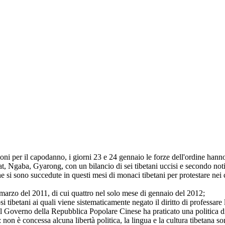
ni per il capodanno, i giorni 23 e 24 gennaio le forze dell'ordine hanno
t, Ngaba, Gyarong, con un bilancio di sei tibetani uccisi e secondo notiz
e si sono succedute in questi mesi di monaci tibetani per protestare nei
 marzo del 2011, di cui quattro nel solo mese di gennaio del 2012;
si tibetani ai quali viene sistematicamente negato il diritto di professare
 il Governo della Repubblica Popolare Cinese ha praticato una politica di
 non è concessa alcuna libertà politica, la lingua e la cultura tibetana so