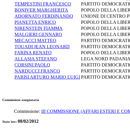
TEMPESTINI FRANCESCO
PARTITO DEMOCRAT
BONIVER MARGHERITA
POPOLO DELLA LIBER
ADORNATO FERDINANDO
UNIONE DI CENTRO P
PIANETTA ENRICO
POPOLO DELLA LIBER
NIRENSTEIN FIAMMA
POPOLO DELLA LIBER
MALGIERI GENNARO
POPOLO DELLA LIBER
MECACCI MATTEO
PARTITO DEMOCRAT
TOUADI JEAN LEONARD
PARTITO DEMOCRAT
FARINA RENATO
POPOLO DELLA LIBER
ALLASIA STEFANO
LEGA NORD PADANI
CORSINI PAOLO
PARTITO DEMOCRAT
NARDUCCI FRANCO
PARTITO DEMOCRAT
PARISI ARTURO MARIO LUIGI
PARTITO DEMOCRAT
Commissione assegnataria
Commissione:
III COMMISSIONE (AFFARI ESTERI E CO
08/02/2012
Stato iter: