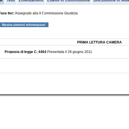
er
Testi
Emendamenti
Esame in Commissione
Discussione in Ass
Fase Iter:
Assegnato alla II Commissione Giustizia
Mostra ulteriori informazioni
PRIMA LETTURA CAMERA
Proposta di legge C. 4464
Presentata il 28 giugno 2011