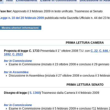
er
Testi
Emendamenti
Esame in Commissione
Discussione in Ass
Fase Iter:
Approvato il 3 febbraio 2009 in testo unificato. Trasmesso al Senato
Legge n. 10 del 20 febbraio 2009
pubblicata nella Gazzetta Ufficiale n. 44 del 23 
Mostra ulteriori informazioni
PRIMA LETTURA CAMERA
Proposta di legge C. 1733
Presentata il 1° ottobre 2008 T.U. con
C. 22
,
C. 646
,
1692
,
C. 2023
Iter in Commissione
Esame in Commissione (iniziato il 23 ottobre 2008 e concluso il 29 gennaio
Iter in Assemblea
Discussione in Assemblea (iniziata il 27 ottobre 2008 e conclusa il 3 febbrai
PRIMA LETTURA SENATO
Disegno di legge (
S. 1360
)
Trasmesso dalla Camera il 4 febbraio 2009
Iter in Commissione
Esame in Commissione (iniziato il 5 febbraio 2009 e concluso l'11 febbraio 