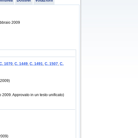
emblea
Dossier
Votazioni
febbraio 2009
C. 1070
,
C. 1449
,
C. 1491
,
C. 1507
,
C.
 2009)
o 2009. Approvato in un testo unificato)
2009)