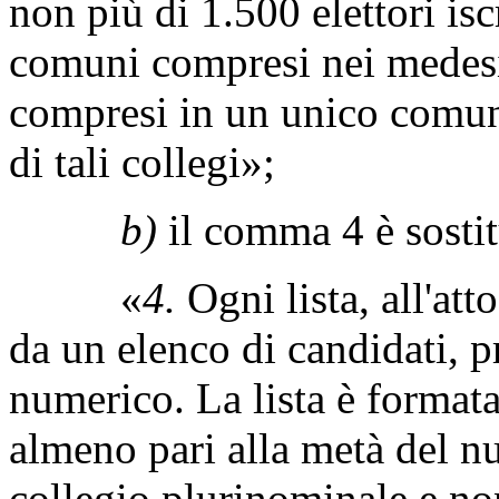
non più di 1.500 elettori iscri
comuni compresi nei medesim
compresi in un unico comune,
di tali collegi»;
b)
il comma 4 è sostit
«
4.
Ogni lista, all'at
da un elenco di candidati, 
numerico. La lista è format
almeno pari alla metà del n
collegio plurinominale e no