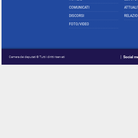
COMUNICATI
ATTUALI
DISCORSI
RELAZIO
FOTO/VIDEO
Social m
Camera dei deputati © Tutti i diritti riservati