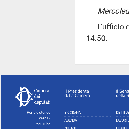
Mercoled
L'ufficio di
14.50.
Il Presidente
Il Sen
della Camera
della 
Portale storico
BIOGRAFIA
L'ISTITU
WebTv
AGENDA
LAVORI 
YouTube
NOTIZIE
LEGGI E