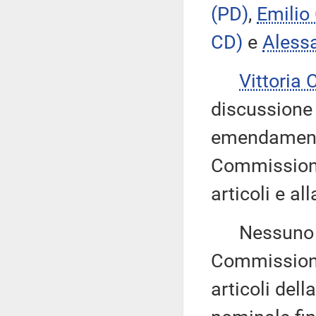
(PD)
,
Emilio
CD)
e
Aless
Vittoria
discussione 
emendamenti
Commissione
articoli e al
Nessuno chi
Commissione,
articoli dell