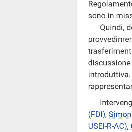
Regolamento
sono in mis
Quindi, dop
provvediment
trasferimento
discussione 
introduttiva
rappresentan
Intervengo
(FDI)
,
Simon
USEI-R-AC)
,