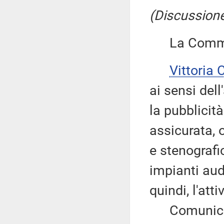
(Discussione
La Commiss
Vittoria
ai sensi del
la pubblicit
assicurata, 
e stenografi
impianti aud
quindi, l'att
Comunica, a