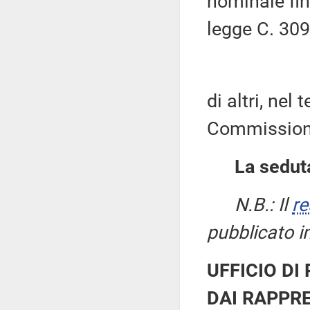
nominale fin
legge C. 309
di altri, nel
Commissione
La seduta
N.B.: Il
re
pubblicato i
UFFICIO DI
DAI RAPPRE