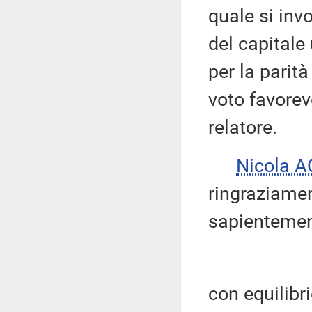
quale si inv
del capitale
per la parit
voto favorev
relatore.
Nicola 
ringraziament
sapientement
con equilibr