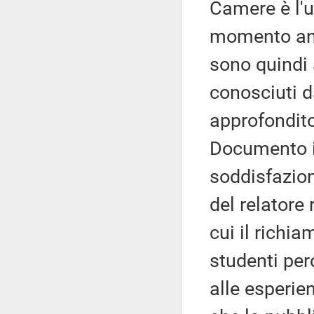
Camere è l'u
momento anc
sono quindi 
conosciuti d
approfondito 
Documento in
soddisfazion
del relatore
cui il richia
studenti per
alle esperien