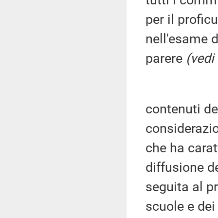
tutti i commi
per il profic
nell'esame d
parere
(vedi
contenuti d
considerazio
che ha caratt
diffusione d
seguita al p
scuole e dei 