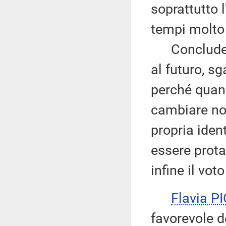
soprattutto 
tempi molto 
Conclude in
al futuro, s
perché quand
cambiare no
propria iden
essere prota
infine il vot
Flavia P
favorevole d