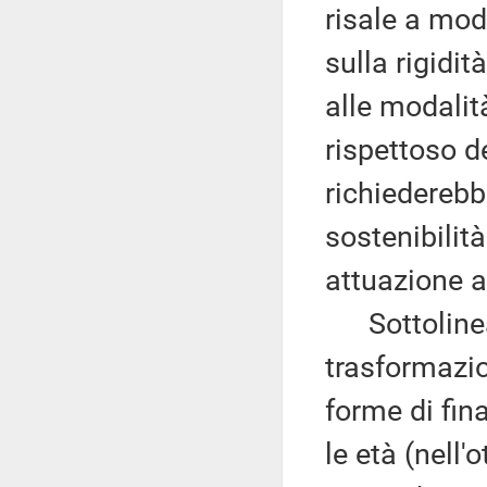
risale a mode
sulla rigidit
alle modalit
rispettoso d
richiederebb
sostenibilità
attuazione al
Sottolinea 
trasformazio
forme di fin
le età (nell'