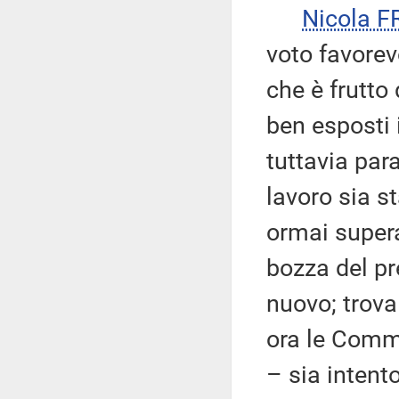
Nicola 
voto favorev
che è frutto
ben esposti i
tuttavia par
lavoro sia s
ormai supera
bozza del p
nuovo; trova
ora le Comm
– sia intent