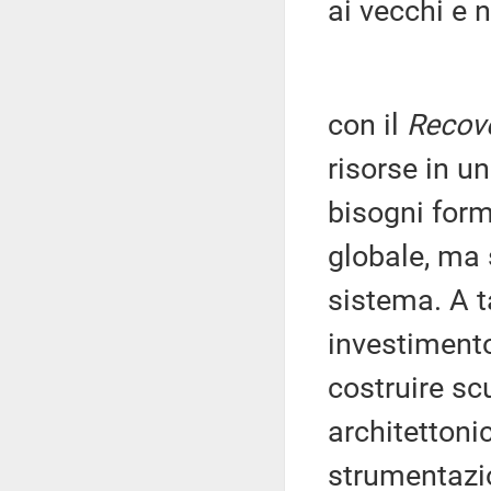
ai vecchi e 
con il
Recov
risorse in u
bisogni form
globale, ma 
sistema. A t
investimento
costruire sc
architettoni
strumentazio