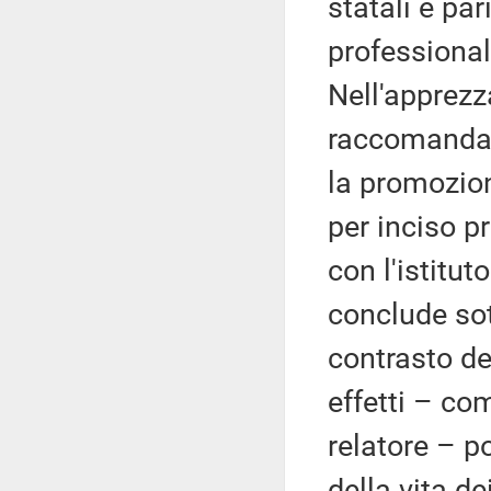
statali e par
professionali
Nell'apprezz
raccomanda 
la promozion
per inciso pr
con l'istitut
conclude sot
contrasto del
effetti – co
relatore – po
della vita de