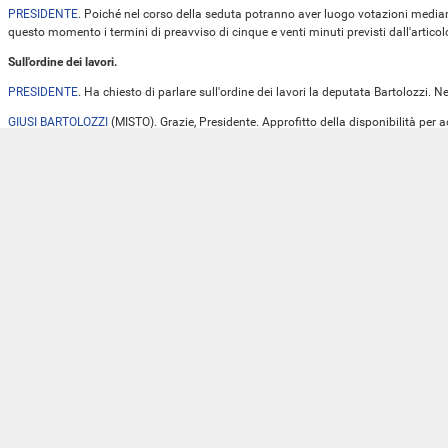
PRESIDENTE
. Poiché nel corso della seduta potranno aver luogo votazioni media
questo momento i termini di preavviso di cinque e venti minuti previsti dall'artic
Sull'ordine dei lavori.
PRESIDENTE
. Ha chiesto di parlare sull'ordine dei lavori la deputata Bartolozzi. N
GIUSI BARTOLOZZI
(
MISTO
). Grazie, Presidente. Approfitto della disponibilità per 
e che, come al solito, ci ha costretto a svolgere i nostri lavori in Commissione i
di legge - lo ricordo a me stessa -un anno per attendere il “maxi Cartabia”, lavori s
cinque ore e non di più (abbiamo forse lavorato due o tre giorni), ieri è arrivat
ma in realtà, evidentemente, non si tratta di un testo della Commissione. Seppure i
anomalo, abbia detto che l'emendamento è stato votato, comunque il tema è che 
Commissione, ma è un emendamento governativo. Aggiungo che, in realtà, no
è un emendamento scritto dagli apparati che supportano in questo caso il Guardasi
mortificazione dei parlamentari. Io personalmente non ho potuto presentare s
dal gruppo si richiedeva che l'eventuale presentazione di subemendamenti dovesse
del capogruppo.
La richiesta, Presidente, è che, per il suo cortese tramite, possa arrivare un appe
provvedendo a revisionare e modificare il Regolamento della Camera.
Presidente, io oggi avrò 13 minuti per intervenire su un provvedimento di quest
credo, volendo dividere il tempo, mezzo minuto per ogni emendamento e una disc
possibilità di subemendare. Tutto questo non garantisce, non solo le minoranze, ma
come me, è transitato al gruppo Misto per avere la forza di esprimere delle idee, 