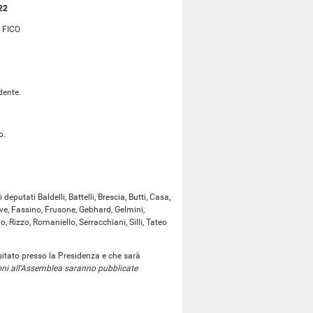
22
 FICO
dente.
o.
eputati Baldelli, Battelli, Brescia, Butti, Casa,
ve, Fassino, Frusone, Gebhard, Gelmini,
, Rizzo, Romaniello, Serracchiani, Silli, Tateo
itato presso la Presidenza e che sarà
oni all'Assemblea saranno pubblicate