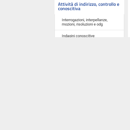
Attività di indirizzo, controllo e
conoscitiva
Interrogazioni, interpellanze,
mozioni, risoluzioni e odg
Indagini conoscitive
Audizioni e comunicazioni in
Commissione
Elenco nominativo degli auditi
Comunicazioni e informative
urgenti in Assemblea
Atti del Governo sottoposti a
parere