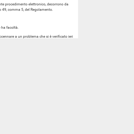
nte procedimento elettronico, decorrono da
olo 49, comma 5, del Regolamento.
e ha facoltà.
accennare a un problema che si è verificato ieri
n maniera convulsa. Dopo due anni dal disegno
volti in Commissione, Presidente, nell'arco di
o un emendamento a firma della Commissione,
l Presidente ieri, con un voto alquanto
quell'emendamento non è all'evidenza della
n è nemmeno un emendamento governativo, ma
gilli. Presidente, lei comprende la
ubemendamenti perché
a latere
della nota fatta
 essere assistita da 29 firme o dalla firma
llo a coloro i quali stanno esaminando e stanno
a portata, un minuto per ogni emendamento;
ussione di un minuto; non ho avuto la
 neanche, Presidente, gli indipendenti e chi,
anche quando è in dissonanza con il proprio