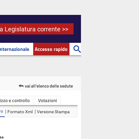
la Legislatura corrente >>
Internazionale
Accesso rapido
vai all'elenco delle sedute
rizzo e controllo
Votazioni
ro
Formato Xml
Versione Stampa
ea