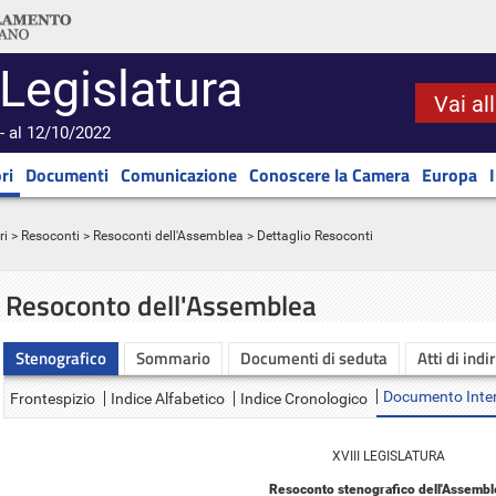
 Legislatura
Vai al
- al 12/10/2022
ri
Documenti
Comunicazione
Conoscere la Camera
Europa
ri
>
Resoconti
>
Resoconti dell'Assemblea
> Dettaglio Resoconti
Resoconto dell'Assemblea
Stenografico
Sommario
Documenti di seduta
Atti di indi
Documento Inte
Frontespizio
Indice Alfabetico
Indice Cronologico
XVIII LEGISLATURA
Resoconto stenografico dell'Assembl