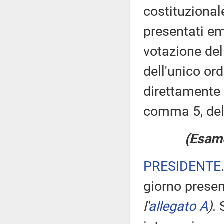
costituzional
presentati em
votazione del
dell'unico or
direttamente a
comma 5, de
(Esame
PRESIDENTE
giorno presen
l'
allegato A
)
.