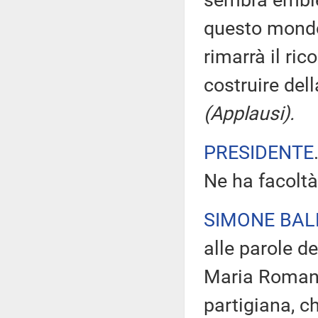
sembra embl
questo mondo
rimarrà il rico
costruire del
(Applausi).
PRESIDENTE
Ne ha facoltà
SIMONE BAL
alle parole de
Maria Romana
partigiana, c