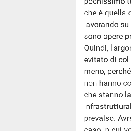
pochissimo t
che è quella d
lavorando sul 
sono opere pre
Quindi, l'arg
evitato di co
meno, perché 
non hanno col
che stanno la
infrastruttura
prevalso. Avr
caso in cui v