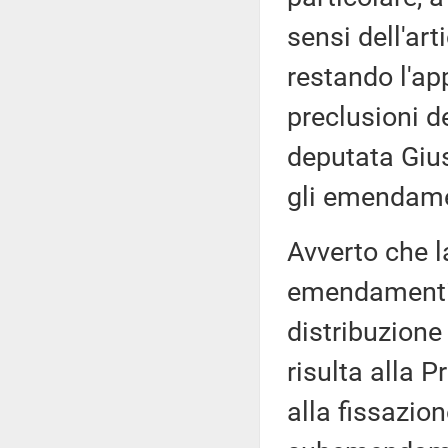
sensi dell'ar
restando l'ap
preclusioni de
deputata Gius
gli emendame
Avverto che 
emendamenti 
distribuzion
risulta alla 
alla fissazio