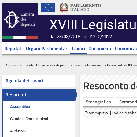
XVIII Legislatu
dal 23/03/2018 - al 12/10/2022
Deputati
Organi Parlamentari
Lavori
Documenti
Comunicaz
Stai consultando:
Camera dei deputati
>
Lavori
>
Resoconti
>
Resoconti dell'As
Agenda dei Lavori
Resoconto d
Resoconti
Stenografico
Sommar
Assemblea
Frontespizio
Indice Alfabe
Giunte e Commissioni
Audizioni