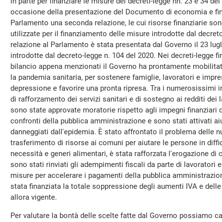
in parte per finanziare le misure dei decreti-legge nn. 23 e 34 del 
occasione della presentazione del Documento di economia e fina
Parlamento una seconda relazione, le cui risorse finanziarie so
utilizzate per il finanziamento delle misure introdotte dal decret
relazione al Parlamento è stata presentata dal Governo il 23 lug
introdotte dal decreto-legge n. 104 del 2020. Nei decreti-legge fi
bilancio appena menzionati il Governo ha prontamente mobilitato
la pandemia sanitaria, per sostenere famiglie, lavoratori e impre
depressione e favorire una pronta ripresa. Tra i numerosissimi i
di rafforzamento dei servizi sanitari e di sostegno ai redditi dei
sono state approvate moratorie rispetto agli impegni finanziari d
confronti della pubblica amministrazione e sono stati attivati aiu
danneggiati dall'epidemia. È stato affrontato il problema delle 
trasferimento di risorse ai comuni per aiutare le persone in diffi
necessità e generi alimentari, è stata rafforzata l'erogazione di c
sono stati rinviati gli adempimenti fiscali da parte di lavoratori
misure per accelerare i pagamenti della pubblica amministrazione 
stata finanziata la totale soppressione degli aumenti IVA e delle 
allora vigente.
Per valutare la bontà delle scelte fatte dal Governo possiamo calc