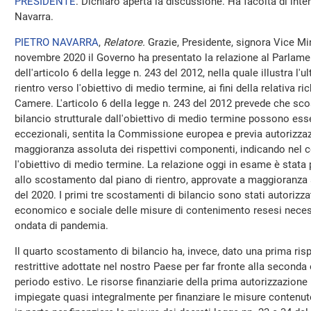
PRESIDENTE
. Dichiaro aperta la discussione. Ha facoltà di inter
Navarra.
PIETRO NAVARRA
,
Relatore.
Grazie, Presidente, signora Vice Min
novembre 2020 il Governo ha presentato la relazione al Parlame
dell'articolo 6 della legge n. 243 del 2012, nella quale illustra l
rientro verso l'obiettivo di medio termine, ai fini della relativa ri
Camere. L'articolo 6 della legge n. 243 del 2012 prevede che sc
bilancio strutturale dall'obiettivo di medio termine possono esse
eccezionali, sentita la Commissione europea e previa autorizza
maggioranza assoluta dei rispettivi componenti, indicando nel c
l'obiettivo di medio termine. La relazione oggi in esame è stata
allo scostamento dal piano di rientro, approvate a maggioranza
del 2020. I primi tre scostamenti di bilancio sono stati autorizz
economico e sociale delle misure di contenimento resesi necess
ondata di pandemia.
Il quarto scostamento di bilancio ha, invece, dato una prima risp
restrittive adottate nel nostro Paese per far fronte alla seconda
periodo estivo. Le risorse finanziarie della prima autorizzazione
impiegate quasi integralmente per finanziare le misure contenute