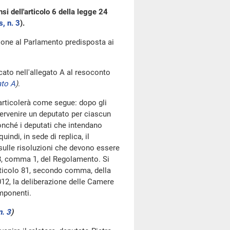
i dell'articolo 6 della legge 24
s, n. 3
).
azione al Parlamento predisposta ai
cato nell'allegato A al resoconto
ato A
)
.
 articolerà come segue: dopo gli
tervenire un deputato per ciascun
nché i deputati che intendano
uindi, in sede di replica, il
 sulle risoluzioni che devono essere
18, comma 1, del Regolamento. Si
'articolo 81, secondo comma, della
012, la deliberazione delle Camere
mponenti.
n. 3
)