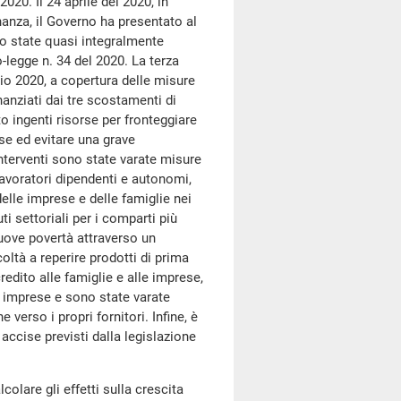
2020. Il 24 aprile del 2020, in
nza, il Governo ha presentato al
no state quasi integralmente
o-legge n. 34 del 2020. La terza
lio 2020, a copertura delle misure
nanziati dai tre scostamenti di
 ingenti risorse per fronteggiare
se ed evitare una grave
nterventi sono state varate misure
 lavoratori dipendenti e autonomi,
elle imprese e delle famiglie nei
ti settoriali per i comparti più
nuove povertà attraverso un
coltà a reperire prodotti di prima
redito alle famiglie e alle imprese,
 e imprese e sono state varate
verso i propri fornitori. Infine, è
accise previsti dalla legislazione
olare gli effetti sulla crescita