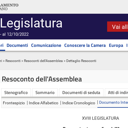
 Legislatura
Vai al
- al 12/10/2022
ri
Documenti
Comunicazione
Conoscere la Camera
Europa
ri
>
Resoconti
>
Resoconti dell'Assemblea
> Dettaglio Resoconti
Resoconto dell'Assemblea
Stenografico
Sommario
Documenti di seduta
Atti di indi
Documento Inte
Frontespizio
Indice Alfabetico
Indice Cronologico
XVIII LEGISLATURA