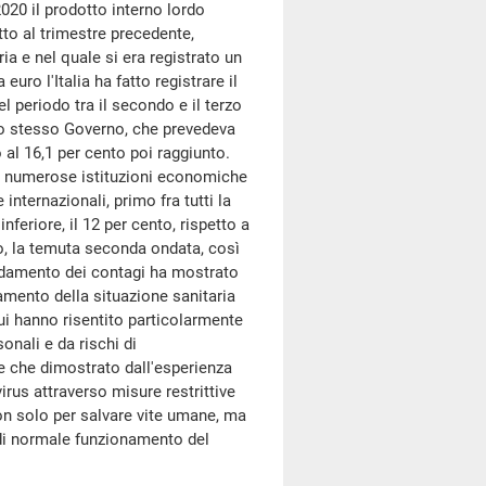
020 il prodotto interno lordo
tto al trimestre precedente,
ia e nel quale si era registrato un
euro l'Italia ha fatto registrare il
l periodo tra il secondo e il terzo
llo stesso Governo, che prevedeva
o al 16,1 per cento poi raggiunto.
di numerose istituzioni economiche
 internazionali, primo fra tutti la
nferiore, il 12 per cento, rispetto a
vo, la temuta seconda ondata, così
andamento dei contagi ha mostrato
ramento della situazione sanitaria
ui hanno risentito particolarmente
onali e da rischi di
e che dimostrato dall'esperienza
irus attraverso misure restrittive
non solo per salvare vite umane, ma
 di normale funzionamento del