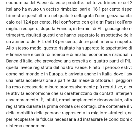
economica del Paese da esse prodotte: nel terzo trimestre del 2
italiano ha avuto un deciso rimbalzo, pari al 16,1 per cento rispe
trimestre quest'ultimo nel quale è deflagrata l'emergenza sanitar
calo del 12,4 per cento. Nel confronto con gli altri Paesi dell'area 
miglior recupero, dopo la Francia, in termini di PIL guadagnato ne
trimestre, risultati questi che hanno superato le aspettative de
un aumento del PIL del 13 per cento, di tre punti inferiori rispett
Allo stesso modo, questo risultato ha superato le aspettative 
e finanziarie e centri di ricerca e di analisi economica nazionali e
Banca d'Italia, che prevedeva una crescita di quattro punti di PIL i
quella invece registrata dal nostro Paese. Finito il periodo esti
come nel mondo e in Europa, è arrivata anche in Italia, dove l'
una netta accelerazione a partire dal mese di ottobre. Il peggio
ha reso necessarie misure progressivamente più restrittive, di c
le attività economiche che si caratterizzano da contatti interpers
assembramento. È, infatti, ormai ampiamente riconosciuto, oltr
registrata durante la prima ondata dei contagi, che contenere il v
della mobilità delle persone rappresenta la migliore strategia, 
per recuperare la fiducia necessaria ad instaurare le condizioni
sistema economico.