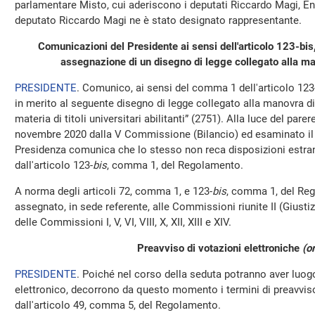
parlamentare Misto, cui aderiscono i deputati Riccardo Magi, En
deputato Riccardo Magi ne è stato designato rappresentante.
Comunicazioni del Presidente ai sensi dell'articolo 123-b
assegnazione di un disegno di legge collegato alla ma
PRESIDENTE
. Comunico, ai sensi del comma 1 dell'articolo 123
in merito al seguente disegno di legge collegato alla manovra di 
materia di titoli universitari abilitanti” (2751). Alla luce del par
novembre 2020 dalla V Commissione (Bilancio) ed esaminato il p
Presidenza comunica che lo stesso non reca disposizioni estran
dall'articolo 123-
bis
, comma 1, del Regolamento.
A norma degli articoli 72, comma 1, e 123-
bis
, comma 1, del Reg
assegnato, in sede referente, alle Commissioni riunite II (Giustizi
delle Commissioni I, V, VI, VIII, X, XII, XIII e XIV.
Preavviso di votazioni elettroniche
(o
PRESIDENTE
. Poiché nel corso della seduta potranno aver luo
elettronico, decorrono da questo momento i termini di preavviso 
dall'articolo 49, comma 5, del Regolamento.