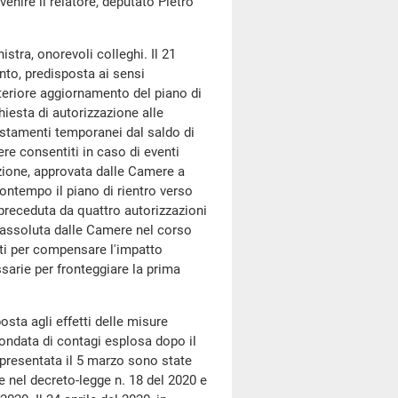
venire il relatore, deputato Pietro
istra, onorevoli colleghi. Il 21
nto, predisposta ai sensi
'ulteriore aggiornamento del piano di
chiesta di autorizzazione alle
ostamenti temporanei dal saldo di
re consentiti in caso di eventi
zione, approvata dalle Camere a
ontempo il piano di rientro verso
 preceduta da quattro autorizzazioni
 assoluta dalle Camere nel corso
ati per compensare l'impatto
arie per fronteggiare la prima
osta agli effetti delle misure
 ondata di contagi esplosa dopo il
 presentata il 5 marzo sono state
 nel decreto-legge n. 18 del 2020 e