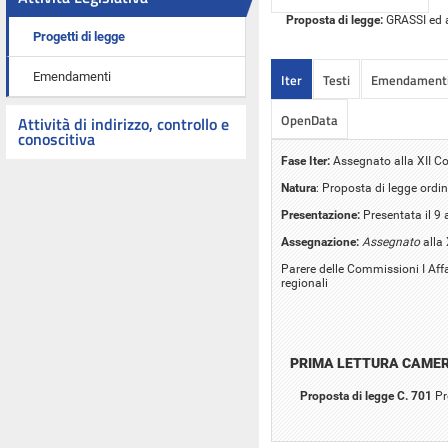
Proposta di legge:
GRASSI ed al
Progetti di legge
Emendamenti
Iter
Testi
Emendament
OpenData
Attività di indirizzo, controllo e
conoscitiva
Fase Iter:
Assegnato alla XII Co
Natura
: Proposta di legge ordin
Presentazione:
Presentata il 9 
Assegnazione:
Assegnato
alla 
Parere delle Commissioni I Affa
regionali
PRIMA LETTURA CAME
Proposta di legge C. 701
Pr