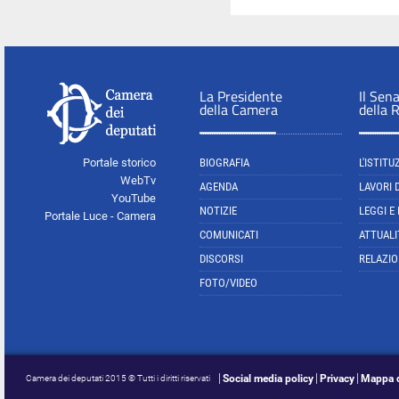
La Presidente
Il Sen
della Camera
della 
Portale storico
BIOGRAFIA
L'ISTITU
WebTv
AGENDA
LAVORI 
YouTube
NOTIZIE
LEGGI E
Portale Luce - Camera
COMUNICATI
ATTUALI
DISCORSI
RELAZIO
FOTO/VIDEO
Social media policy
Privacy
Mappa d
Camera dei deputati 2015 © Tutti i diritti riservati