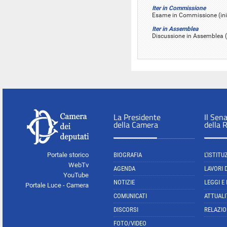
Iter in Commissione
Esame in Commissione (iniz
Iter in Assemblea
Discussione in Assemblea (i
La Presidente
Il Sen
della Camera
della 
Portale storico
BIOGRAFIA
L'ISTITU
WebTv
AGENDA
LAVORI 
YouTube
NOTIZIE
LEGGI E
Portale Luce - Camera
COMUNICATI
ATTUALI
DISCORSI
RELAZIO
FOTO/VIDEO