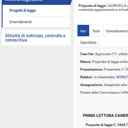
Proposta di legge:
LAURICELLA ed 
materiale appartenente a infrastr
Progetti di legge
Emendamenti
Iter
Testi
Emendament
Attività di indirizzo, controllo e
conoscitiva
OpenData
Fase Iter:
Approvato l'11 ottob
Natura
: Proposta di legge ordin
Presentazione:
Presentata il 1
Relatori:
in Assemblea:
BERRET
Assegnazione:
Assegnato
alla 
Parere delle Commissioni I Affar
PRIMA LETTURA CAME
Proposta di legge C. 2664
P