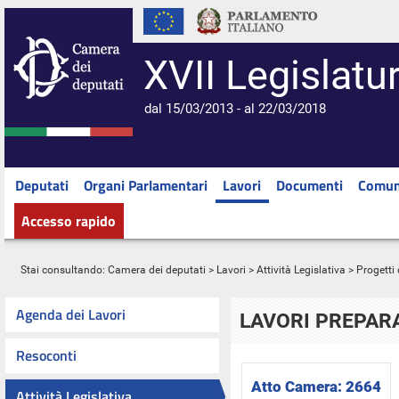
XVII Legislatu
dal 15/03/2013 - al 22/03/2018
Deputati
Organi Parlamentari
Lavori
Documenti
Comun
Accesso rapido
Stai consultando:
Camera dei deputati
>
Lavori
>
Attività Legislativa
>
Progetti 
Agenda dei Lavori
LAVORI PREPARA
Resoconti
Atto Camera:
2664
Attività Legislativa