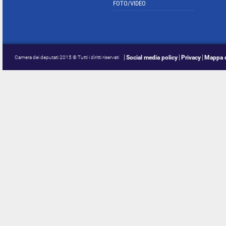
FOTO/VIDEO
Social media policy
Privacy
Mappa d
Camera dei deputati 2015 © Tutti i diritti riservati