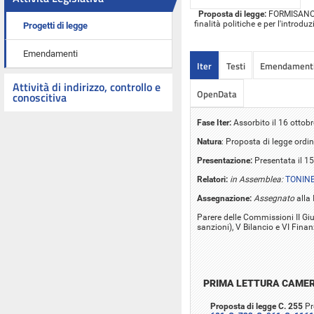
Proposta di legge:
FORMISANO ed
finalità politiche e per l'introdu
Progetti di legge
Emendamenti
Iter
Testi
Emendament
Attività di indirizzo, controllo e
OpenData
conoscitiva
Fase Iter:
Assorbito il 16 ottob
Natura
: Proposta di legge ordin
Presentazione:
Presentata il 1
Relatori:
in Assemblea:
TONINE
Assegnazione:
Assegnato
alla 
Parere delle Commissioni II Giu
sanzioni), V Bilancio e VI Fina
PRIMA LETTURA CAME
Proposta di legge C. 255
Pr