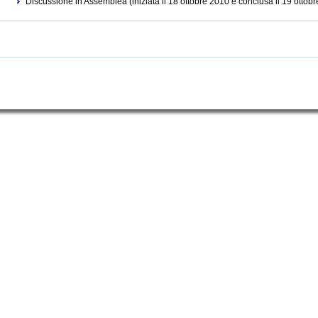
Discussione in Assemblea (iniziata il 18 ottobre 2010 e conclusa il 19 ottob