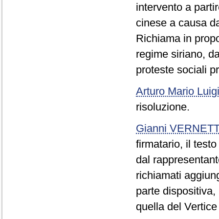
intervento a parti
cinese a causa da
Richiama in propo
regime siriano, da
proteste sociali p
Arturo Mario Luig
risoluzione.
Gianni VERNETT
firmatario, il tes
dal rappresentan
richiamati aggiun
parte dispositiva
quella del Vertice