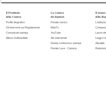
Il Presidente
La Camera
Il Senato
della Camera
dei deputati
della Rep
Profilo biografico
Portale storico
L'istituzi
Gli interventi sul Regolamento
WebTv
Composi
Comunicati stampa
YouTube
Lavori de
Album multimediale
Siti selezionati
Leggi e 
Diretta conferenze stampa
Attualità
Portale Luce - Camera
Relazioni 