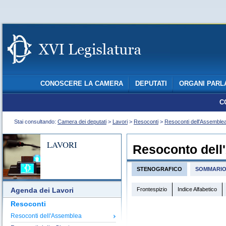
CONOSCERE LA CAMERA
DEPUTATI
ORGANI PARL
C
Stai consultando:
Camera dei deputati
>
Lavori
>
Resoconti
>
Resoconti dell'Assemble
LAVORI
Resoconto dell
STENOGRAFICO
SOMMARI
Frontespizio
Indice Alfabetico
Agenda dei Lavori
Resoconti
Resoconti dell'Assemblea