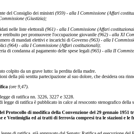
ente del Consiglio dei ministri
(959) - alla I Commissione (Affari costituz
 Commissione (Giustizia);
ti nelle liste elettorali
(961) - alla I Commissione (Affari costituzional
ale retribuito per promuovere l'occupazione giovanile
(962) - alla XI Co
numero di mandati elettivi e incarichi di Governo
(963) - alla I Commissio
blici
(964) - alla I Commissione (Affari costituzionali)
;
di condanna al pagamento delle spese legali
(965) - alla II Commiss
o colpito da un grave lutto: la perdita della madre.
sioni della più sentita partecipazione al suo dolore, che desidera ora r
ifica
(ore 9,47).
 legge di ratifica nn. 3226, 3227 e 3228.
 di legge di ratifica è pubblicato in calce al resoconto stenografico dell
 del Protocollo di modifica della Convenzione del 29 gennaio 1951 tr
e Ventimiglia ed ai tratti di ferrovia compresi tra le stazioni e le 
i legge di ratifica, già approvato dal Senato: Ratifica ed esecuzione de