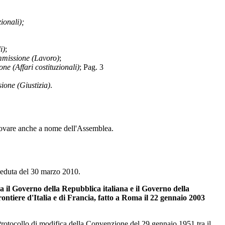
ionali);
i)
;
mmissione (Lavoro)
;
ne (Affari costituzionali)
;
Pag. 3
ione (Giustizia)
.
innovare anche a nome dell'Assemblea.
a seduta del 30 marzo 2010.
a il Governo della Repubblica italiana e il Governo della
frontiere d'Italia e di Francia, fatto a Roma il 22 gennaio 2003
l Protocollo di modifica della Convenzione del 29 gennaio 1951 tra il