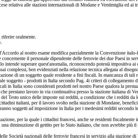
relativa alle stazioni internazionali di Modane e Ventimiglia ed ai tratti
 riferire oralmente.
.
 l'Accordo al nostro esame modifica parzialmente la Convenzione italo-fran
e concernente il personale dipendente delle ferrovie dei due Paesi in se
ollo intende superare quest'anomalia, riconoscendo potestà impositiva ai 
sai complessi, ben evidenziati nella relazione tecnica allegata al disegno 
icazione di un soggetto quale residente a fini fiscali. In mancanza di tali r
tale soggetto - prodotti in Italia secondo
Pag. 4
i criteri di collegamento 
ali in Italia sono considerati prodotti nel nostro Paese qualora la prestaz
 che prestano lavoro in via continuativa presso la stazione italiana di Ve
 del Testo unico delle imposte sui redditi, a condizione che i redditi da l
. I cittadini italiani, per il lavoro svolto nella stazione di Mondane, benef
nno soggetti ad imposizione in Italia per i medesimi redditi secondo le n
azione, per la quale i cittadini francesi, anche se residenti fiscalmente in
à una diminuzione di gettito per lo Stato italiano, che non avrebbe più il 
le Società nazionali delle ferrovie francesi in servizio alla stazione di