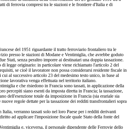
 di ferrovia compresi tra le stazioni e le frontiere d'Italia e di
cese del 1951 riguardante il tratto ferroviario frontaliero tra le
rvizio presso le stazioni di Modane e Ventimiglia, che avrebbe goduto
due Stati, senza peraltro imporre ai destinatari una doppia tassazione.
di legge originario: in particolare viene richiamato l'articolo 2 del
equisiti, se cioè il lavoratore non possa considerarsi residente fiscale in
di cui al successivo articolo 23 del medesimo testo unico, in base al
ione lavorativa venga effettuata nel territorio italiano.
ntimiglia e che risiedono in Francia sono tassati, in applicazione della
oro percepiti siano esenti da imposta diretta in Francia; la tassazione,
iciano dell'esenzione totale da imposizione in Francia (sia erariale sia
uove regole dettate per la tassazione dei redditi transfrontalieri sopra
 Italia, verranno tassati solo nel loro Paese per i redditi derivanti
diritto ad applicare l'imposizione fiscale quale Stato della fonte del
 Ventimiglia e, viceversa, il personale dipendente delle Ferrovie dello