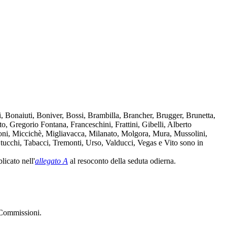
i, Bonaiuti, Boniver, Bossi, Brambilla, Brancher, Brugger, Brunetta,
o, Gregorio Fontana, Franceschini, Frattini, Gibelli, Alberto
oni, Miccichè, Migliavacca, Milanato, Molgora, Mura, Mussolini,
tucchi, Tabacci, Tremonti, Urso, Valducci, Vegas e Vito sono in
licato nell'
allegato A
al resoconto della seduta odierna.
e Commissioni.