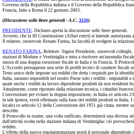
Governo della Repubblica italiana e il Governo della Repubblica francese 
Francia, fatto a Roma il 22 gennaio 2003.
(Discussione sulle linee generali - A.C.
3226
)
PRESIDENTE
. Dichiaro aperta la discussione sulle linee generali.
Avverto, che la III Commissione (Affari esteri) si intende autorizzata a
Il relatore, onorevole Renato Farina, ha facoltà di svolgere la relazione
RENATO FARINA
,
Relatore
. Signor Presidente, onorevoli colleghi,
stazioni di Modane e Ventimiglia e mira a risolvere un'anomalia fiscal
sinora di una doppia esenzione fiscale in Italia e in Francia. Il Protoc
L'Accordo presuppone una serie di profili tecnici di carattere fiscale as
Testo unico delle imposte sui redditi che detta i requisiti per la identif
Italia, saranno imponibili nel nostro Paese solo i redditi - imputabili a 
quale anche i redditi da lavoro dipendente prodotti da non residenti fisc
Attualmente, come riportato dalla relazione tecnica, i cittadini francesi
Convenzione per evitare la doppia imposizione, in Italia
ex
articolo 23
in tale ipotesi, verrà effettuata sulla base dei redditi prodotti in Italia
locale)
ex
articolo 12 della Convenzione del 1951 già citata, mentre sara
descritte.
Il Protocollo in esame, una volta ratificato, determinerà una diversa situ
dall'attività svolta nella stazione italiana di Ventimiglia: ciò provocher
reddito.
L'effetto della nuova regolamentazione porrà il personale dipendente del