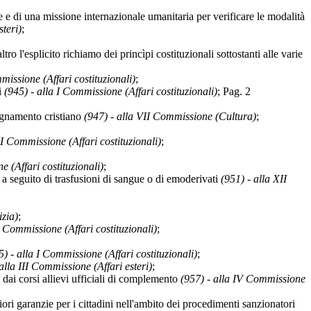
 di una missione internazionale umanitaria per verificare le modalità
steri)
;
o l'esplicito richiamo dei princìpi costituzionali sottostanti alle varie
missione (Affari costituzionali)
;
i
(945) - alla I Commissione (Affari costituzionali)
;
Pag. 2
nsegnamento cristiano
(947) - alla VII Commissione (Cultura)
;
 I Commissione (Affari costituzionali)
;
e (Affari costituzionali)
;
a seguito di trasfusioni di sangue o di emoderivati
(951) - alla XII
izia)
;
I Commissione (Affari costituzionali)
;
5) - alla I Commissione (Affari costituzionali)
;
alla III Commissione (Affari esteri)
;
dai corsi allievi ufficiali di complemento
(957) - alla IV Commissione
 garanzie per i cittadini nell'ambito dei procedimenti sanzionatori