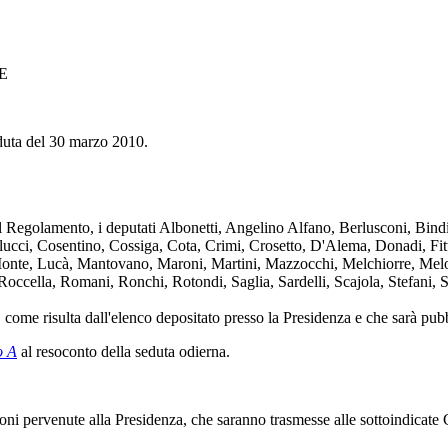
E
eduta del 30 marzo 2010.
l Regolamento, i deputati Albonetti, Angelino Alfano, Berlusconi, Bind
olucci, Cosentino, Cossiga, Cota, Crimi, Crosetto, D'Alema, Donadi, Fitt
 Monte, Lucà, Mantovano, Maroni, Martini, Mazzocchi, Melchiorre, Mel
occella, Romani, Ronchi, Rotondi, Saglia, Sardelli, Scajola, Stefani, S
come risulta dall'elenco depositato presso la Presidenza e che sarà pubb
o A
al resoconto della seduta odierna.
izioni pervenute alla Presidenza, che saranno trasmesse alle sottoindicat