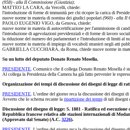
(958) - alla II Commissione (Giustizia)
;
MATTEO LA CARA, da Vercelli, chiede:
l'introduzione di forme di immunità per chi ricopre la carica di Presid
nuove norme in materia di nomina dei giudici popolari
(960) - alla II
PAOLO EUGENIO VIGO, da Genova, chiede:
nuove norme in materia di autocertificazione per l'ammissione di candida
l'introduzione di agevolazioni previdenziali e di forme di lavoro soci
la riduzione del numero dei parlamentari e l'introduzione di limiti al 
nuove norme in materia di impiego di vocaboli stranieri negli atti pub
GABRIELLA CUCCHIARA, da Roma, chiede nuove norme in materia 
Su un lutto del deputato Donato Renato Mosella.
PRESIDENTE
. Comunico che il collega Donato Renato Mosella è stat
Al collega la Presidenza della Camera ha già fatto pervenire le espres
Organizzazione dei tempi di discussione dei disegni di legge di rat
PRESIDENTE
. L'ordine del giorno reca la discussione dei disegni di
Avverto che lo schema recante la
ripartizione dei tempi
di tali disegni
Discussione del disegno di legge: S. 1881 - Ratifica ed esecuzione
Repubblica francese relativa alle stazioni internazionali di Modane 
(Approvato dal Senato) (A.C.
3226
).
PRESIDENTE
. L'ordine del giorno reca la discussione del disegno d