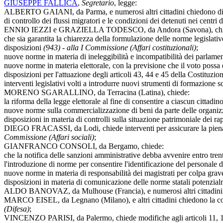
GIUSEPPE FALLICA
,
Segretario
, legge:
ALBERTO GAIANI, da Parma, e numerosi altri cittadini chiedono di pro
di controllo dei flussi migratori e le condizioni dei detenuti nei centri 
ENNIO IEZZI e GRAZIELLA TODESCO, da Andora (Savona), chi
che sia garantita la chiarezza della formulazione delle norme legislative
disposizioni
(943) - alla I Commissione (Affari costituzionali)
;
nuove norme in materia di ineleggibilità e incompatibilità dei parlament
nuove norme in materia elettorale, con la previsione che il voto possa e
disposizioni per l'attuazione degli articoli 43, 44 e 45 della Costituzio
interventi legislativi volti a introdurre nuovi strumenti di formazione sco
MORENO SGARALLINO, da Terracina (Latina), chiede:
la riforma della legge elettorale al fine di consentire a ciascun cittadin
nuove norme sulla commercializzazione di beni da parte delle organi
disposizioni in materia di controlli sulla situazione patrimoniale dei rap
DIEGO FRACASSI, da Lodi, chiede interventi per assicurare la piena at
Commissione (Affari sociali)
;
GIANFRANCO CONSOLI, da Bergamo, chiede:
che la notifica delle sanzioni amministrative debba avvenire entro tren
l'introduzione di norme per consentire l'identificazione del personale 
nuove norme in materia di responsabilità dei magistrati per colpa gra
disposizioni in materia di comunicazione delle norme statali potenzialm
ALDO BANOVAZ, da Mulhouse (Francia), e numerosi altri cittadini c
MARCO EISEL, da Legnano (Milano), e altri cittadini chiedono la conce
(Difesa)
;
VINCENZO PARISI, da Palermo, chiede modifiche agli articoli 11, 14 e