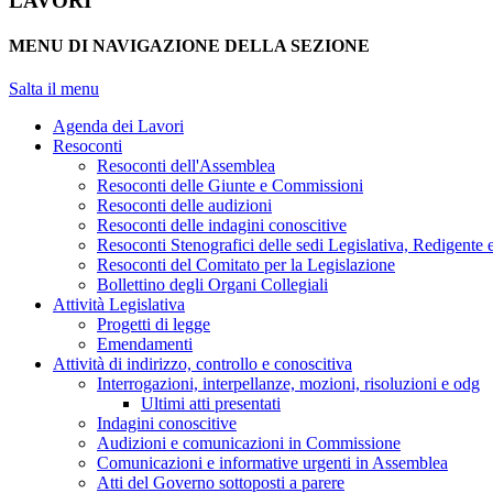
LAVORI
MENU DI NAVIGAZIONE DELLA SEZIONE
Salta il menu
Agenda dei Lavori
Resoconti
Resoconti dell'Assemblea
Resoconti delle Giunte e Commissioni
Resoconti delle audizioni
Resoconti delle indagini conoscitive
Resoconti Stenografici delle sedi Legislativa, Redigente 
Resoconti del Comitato per la Legislazione
Bollettino degli Organi Collegiali
Attività Legislativa
Progetti di legge
Emendamenti
Attività di indirizzo, controllo e conoscitiva
Interrogazioni, interpellanze, mozioni, risoluzioni e odg
Ultimi atti presentati
Indagini conoscitive
Audizioni e comunicazioni in Commissione
Comunicazioni e informative urgenti in Assemblea
Atti del Governo sottoposti a parere