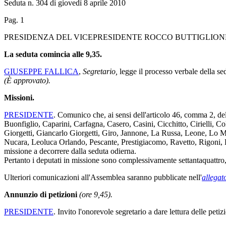
Seduta n. 304 di giovedì 8 aprile 2010
Pag. 1
PRESIDENZA DEL VICEPRESIDENTE ROCCO BUTTIGLION
La seduta comincia alle 9,35.
GIUSEPPE FALLICA
,
Segretario,
legge il processo verbale della s
(È approvato).
Missioni.
PRESIDENTE
. Comunico che, ai sensi dell'articolo 46, comma 2, de
Buonfiglio, Caparini, Carfagna, Casero, Casini, Cicchitto, Cirielli, C
Giorgetti, Giancarlo Giorgetti, Giro, Jannone, La Russa, Leone, Lo
Nucara, Leoluca Orlando, Pescante, Prestigiacomo, Ravetto, Rigoni, R
missione a decorrere dalla seduta odierna.
Pertanto i deputati in missione sono complessivamente settantaquattro, 
Ulteriori comunicazioni all'Assemblea saranno pubblicate nell'
allegat
Annunzio di petizioni
(ore 9,45).
PRESIDENTE
. Invito l'onorevole segretario a dare lettura delle pet