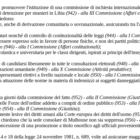
muovere l'istituzione di una commissione di inchiesta internazionale e
di detenzione per stranieri in Libia
(942) - alla III Commissione (Affari e
edono:
, anche di derivazione comunitaria o sovranazionale, assicurando tra l'altr
ari nonché di controllo di costituzionalità delle leggi
(944) - alla I Com
ssere espresso solo in favore di persone fisiche, e non dei partiti politic
ne
(946) - alla I Commissione (Affari costituzionali)
;
lastica e universitaria per le classi dirigenti, ispirati ai principi dell'i
o di candidarsi liberamente in tutte le consultazioni elettorali
(948) - alla
zzazioni umanitarie
(949) - alla X Commissione (Attività produttive)
;
presentanti elettivi a livello nazionale e locale
(950) - alla I Commission
tuazione delle norme in materia di indennizzi ai soggetti danneggiati 
ta giorni dalla commissione del fatto
(952) - alla II Commissione (Giust
delle Forze dell'ordine addetto a compiti di ordine pubblico
(953) - alla 
ve
(954) - alla II Commissione (Giustizia)
;
ente lesive dei diritti umani alla Corte europea dei diritti dell'uomo
(95
hiedono che la sede consolare di Mulhouse non sia soppressa
(956) - 
ssione di una promozione a titolo onorifico agli ufficiali provenienti 
 18 della legge 24 novembre 1981, n. 689, volte ad assicurare maggiori