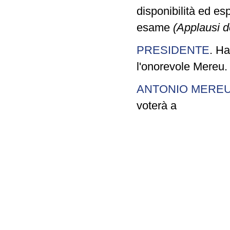
disponibilità ed e
esame
(Applausi de
PRESIDENTE
. Ha
l'onorevole Mereu.
ANTONIO MERE
voterà a
favore del provved
condivide soprattut
fin dal suo nascere
livello locale, che 
2005, quando erava