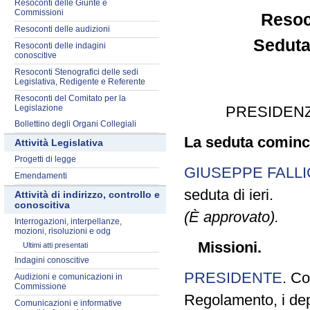
Resoconti delle Giunte e
Commissioni
Resoc
Resoconti delle audizioni
Seduta
Resoconti delle indagini
conoscitive
Resoconti Stenografici delle sedi
Legislativa, Redigente e Referente
Resoconti del Comitato per la
Legislazione
PRESIDENZ
Bollettino degli Organi Collegiali
La seduta cominci
Attività Legislativa
Progetti di legge
GIUSEPPE FALLI
Emendamenti
seduta di ieri.
Attività di indirizzo, controllo e
conoscitiva
(È approvato).
Interrogazioni, interpellanze,
mozioni, risoluzioni e odg
Missioni.
Ultimi atti presentati
Indagini conoscitive
PRESIDENTE
. Co
Audizioni e comunicazioni in
Commissione
Regolamento, i depu
Comunicazioni e informative