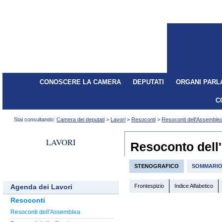
CONOSCERE LA CAMERA
DEPUTATI
ORGANI PARL
C
Stai consultando:
Camera dei deputati
>
Lavori
>
Resoconti
>
Resoconti dell'Assemble
LAVORI
Resoconto dell
STENOGRAFICO
SOMMARI
Frontespizio
Indice Alfabetico
Agenda dei Lavori
Resoconti
Resoconti dell'Assemblea