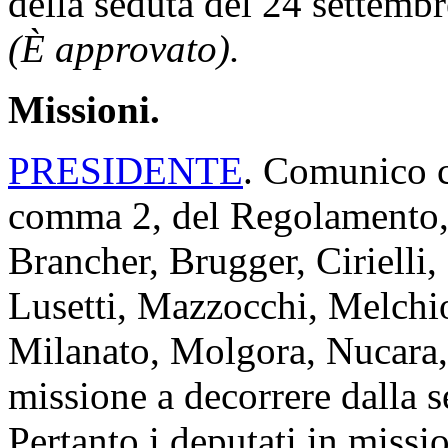
della seduta del 24 settemb
(È approvato).
Missioni.
PRESIDENTE
. Comunico ch
comma 2, del Regolamento, i
Brancher, Brugger, Cirielli
Lusetti, Mazzocchi, Melchio
Milanato, Molgora, Nucara,
missione a decorrere dalla s
Pertanto i deputati in miss